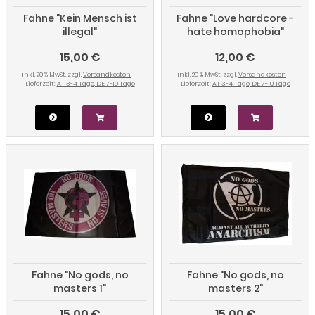
Fahne "Kein Mensch ist
Fahne "Love hardcore -
illegal"
hate homophobia"
15,00 €
12,00 €
inkl. 20 % MwSt. zzgl.
Versandkosten
inkl. 20 % MwSt. zzgl.
Versandkosten
Lieferzeit:
AT 3-4 Tage, DE 7-10 Tage
Lieferzeit:
AT 3-4 Tage, DE 7-10 Tage
Fahne "No gods, no
Fahne "No gods, no
masters 1"
masters 2"
15,00 €
15,00 €