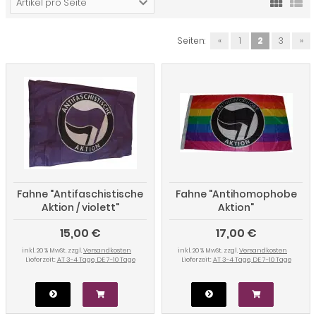
Artikel pro Seite
Seiten:
«
1
2
3
»
Fahne "Antifaschistische
Fahne "Antihomophobe
Aktion / violett"
Aktion"
15,00 €
17,00 €
inkl. 20 % MwSt. zzgl.
Versandkosten
inkl. 20 % MwSt. zzgl.
Versandkosten
Lieferzeit:
AT 3-4 Tage, DE 7-10 Tage
Lieferzeit:
AT 3-4 Tage, DE 7-10 Tage