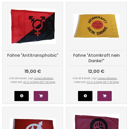
Fahne "Antitransphobic"
Fahne "Atomkraft nein
Danke!"
15,00 €
12,00 €
inkl. 20 % MwSt. zzgl.
Versandkosten
inkl. 20 % MwSt. zzgl.
Versandkosten
Lieferzeit:
AT 3-4 Tage, DE 7-10 Tage
Lieferzeit:
AT 3-4 Tage, DE 7-10 Tage