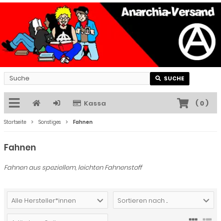
SUCHE
Kassa
(
0
)
Startseite
Sonstiges
Fahnen
Fahnen
Fahnen aus speziellem, leichten Fahnenstoff
Alle Hersteller*innen
Sortieren nach ...