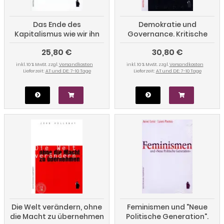
Das Ende des
Demokratie und
Kapitalismus wie wir ihn
Governance. Kritische
kennen
Perspektiven auf neue
25,80 €
30,80 €
Formen politischer
Herrschaft
inkl. 10 % MwSt. zzgl.
Versandkosten
inkl. 10 % MwSt. zzgl.
Versandkosten
Lieferzeit:
AT und DE: 7-10 Tage
Lieferzeit:
AT und DE: 7-10 Tage
Die Welt verändern, ohne
Feminismen und "Neue
die Macht zu übernehmen
Politische Generation".