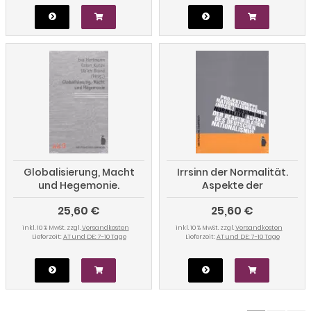
Globalisierung, Macht
Irrsinn der Normalität.
und Hegemonie.
Aspekte der
Perspektiven einer
Reartikulation des
25,60 €
25,60 €
kritischen Internationalen
deutschen Nationalismus
Politischen Ökonomie
inkl. 10 % MwSt. zzgl.
Versandkosten
inkl. 10 % MwSt. zzgl.
Versandkosten
Lieferzeit:
AT und DE: 7-10 Tage
Lieferzeit:
AT und DE: 7-10 Tage