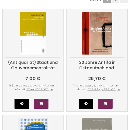
(Antiquariat) Stadt und
30 Jahre Antifa in
Gouvernementalität
Ostdeutschland.
Perspektiven auf eine
7,00 €
25,70 €
eigenständige Bewegung
inkl. 10 % MwSt. zzgl.
Versandkosten
inkl. 10 % MwSt. zzgl.
Versandkosten
Lieferzeit:
AT und DE: 7-10 Tage
Lieferzeit:
AT 3-4 Tage, DE 7-10 Tage