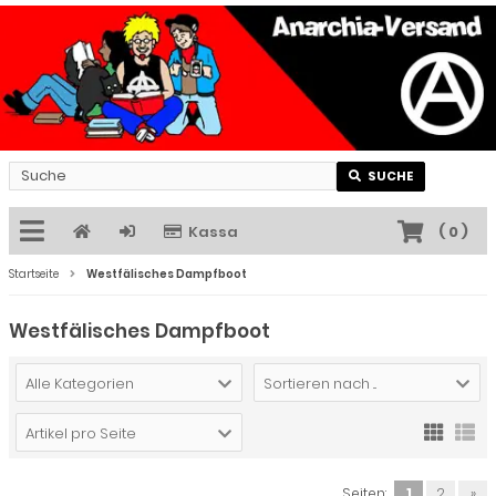
SUCHE
Kassa
(
0
)
Startseite
Westfälisches Dampfboot
Westfälisches Dampfboot
Alle Kategorien
Sortieren nach ...
Artikel pro Seite
Seiten:
1
2
»