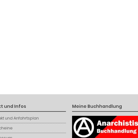
t und Infos
Meine Buchhandlung
kt und Anfahrtsplan
cheine
essum