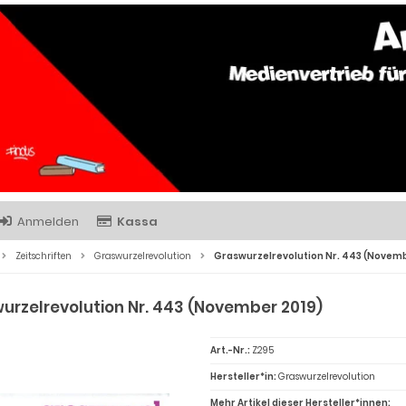
Anmelden
Kassa
Zeitschriften
Graswurzelrevolution
Graswurzelrevolution Nr. 443 (Novemb
urzelrevolution Nr. 443 (November 2019)
Art.-Nr.:
Z295
Hersteller*in:
Graswurzelrevolution
Mehr Artikel dieser Hersteller*innen: