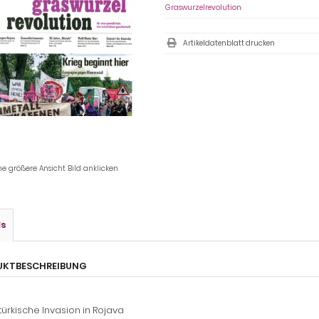
Graswurzelrevolution
Artikeldatenblatt drucken
ne größere Ansicht Bild anklicken
ls
UKTBESCHREIBUNG
türkische Invasion in Rojava