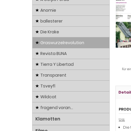
Anomie
ballesterer
Die Krake
Graswurzelrevolution
Revista BUNA
Tierra Y Libertad
Für ei
Transparent
Tsveyfl
Detai
Wildcat
fragend voran...
PROD
Klamotten
U.a.:
Die 
Filme