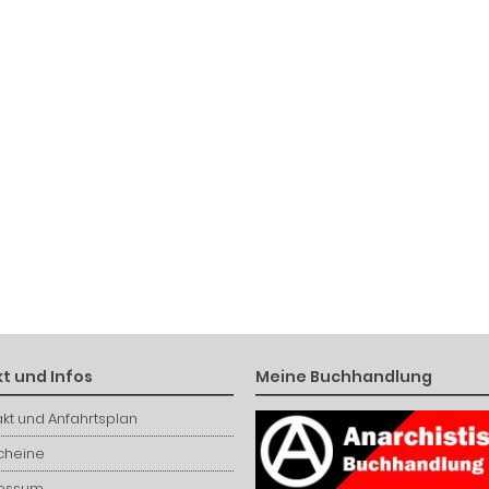
t und Infos
Meine Buchhandlung
kt und Anfahrtsplan
cheine
essum