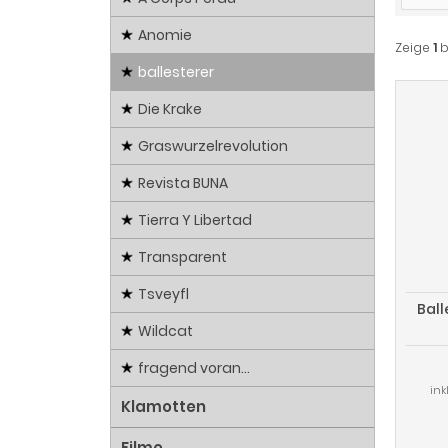
Anomie
Zeige
1
b
ballesterer
Die Krake
Graswurzelrevolution
Revista BUNA
Tierra Y Libertad
Transparent
Tsveyfl
Ball
Wildcat
fragend voran...
ink
Klamotten
Filme