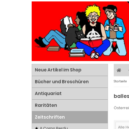
Neue Artikel im Shop
Bücher und Broschüren
Startseite
Antiquariat
balle
Raritäten
Österre
Zeitschriften
Alle H
A Corps Perdu