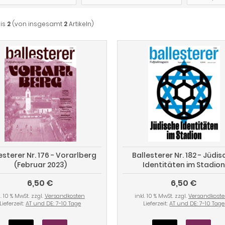
is
2
(von insgesamt
2
Artikeln)
esterer Nr. 176 - Vorarlberg
Ballesterer Nr. 182 - Jüdi
(Februar 2023)
Identitäten im Stadio
(September 2023)
6,50 €
6,50 €
l. 10 % MwSt. zzgl.
Versandkosten
inkl. 10 % MwSt. zzgl.
Versandkost
Lieferzeit:
AT und DE: 7-10 Tage
Lieferzeit:
AT und DE: 7-10 Tage