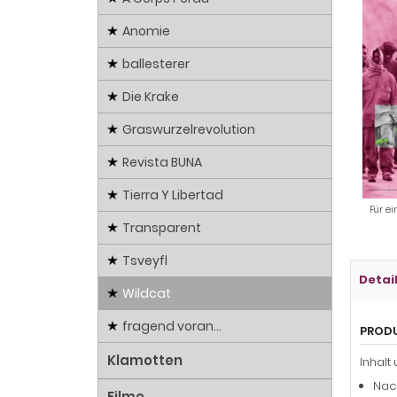
Anomie
ballesterer
Die Krake
Graswurzelrevolution
Revista BUNA
Tierra Y Libertad
Für ei
Transparent
Tsveyfl
Detai
Wildcat
fragend voran...
PROD
Klamotten
Inhalt u
Nac
Filme