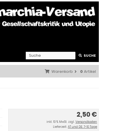
SUCHE
Warenkorb
0
Artikel
2,50 €
inkl. 10 % MwSt. zzgl.
Versandkosten
Lieferzeit:
AT und DE: 7-10 Tage