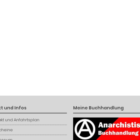
t und Infos
Meine Buchhandlung
kt und Anfahrtsplan
cheine
essum