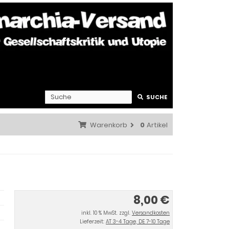
SUCHE
Warenkorb
0
Artikel
8,00 €
inkl. 10 % MwSt. zzgl.
Versandkosten
Lieferzeit:
AT 3-4 Tage, DE 7-10 Tage