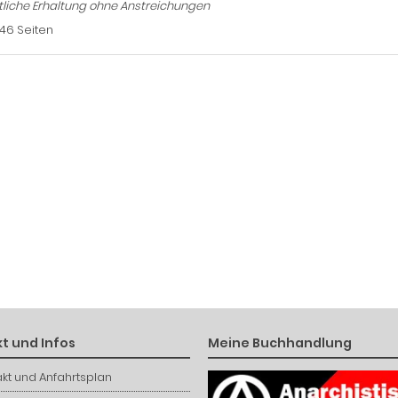
liche Erhaltung ohne Anstreichungen
146 Seiten
t und Infos
Meine Buchhandlung
kt und Anfahrtsplan