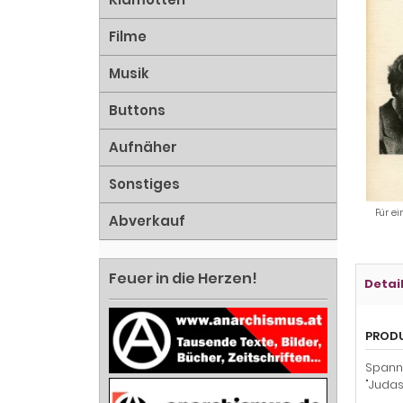
Filme
Musik
Buttons
Aufnäher
Sonstiges
Für ei
Abverkauf
Feuer in die Herzen!
Detai
PROD
Spanne
"Judas