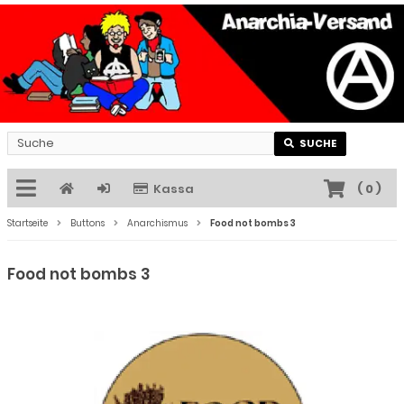
SUCHE
Kassa
(
0
)
Startseite
Buttons
Anarchismus
Food not bombs 3
Food not bombs 3