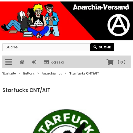
SUCHE
Kassa
(
0
)
Startseite
Buttons
Anarchismus
Starfucks CNT/AIT
Starfucks CNT/AIT