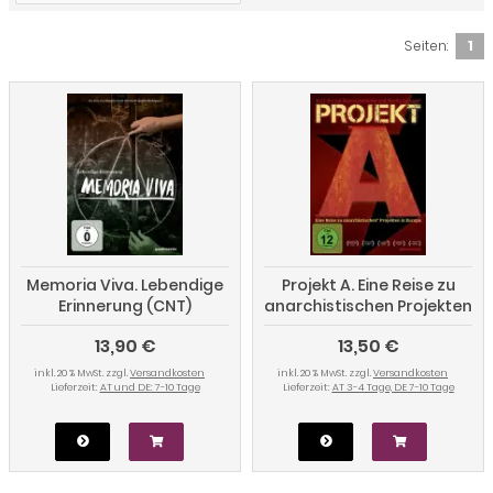
Seiten:
1
Memoria Viva. Lebendige
Projekt A. Eine Reise zu
Erinnerung (CNT)
anarchistischen Projekten
in Europa
13,90 €
13,50 €
inkl. 20 % MwSt. zzgl.
Versandkosten
inkl. 20 % MwSt. zzgl.
Versandkosten
Lieferzeit:
AT und DE: 7-10 Tage
Lieferzeit:
AT 3-4 Tage, DE 7-10 Tage