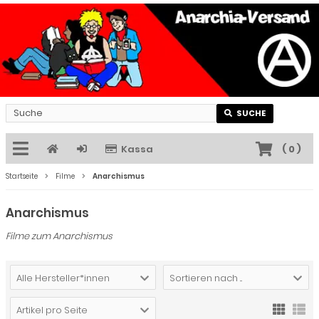
SUCHE
Kassa
(
0
)
Startseite
Filme
Anarchismus
Anarchismus
Filme zum Anarchismus
Alle Hersteller*innen
Sortieren nach ...
Artikel pro Seite