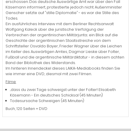
erschossen. Das deutsche Auswärtige Amt war über den Fall
Käsemann informiert, protestierte jedoch nicht. Außenminister
Genscher setzte auf "stille Diplomatie" - es war die Stille des
Todes.
Ein ausführliches Interview mit dem Berliner Rechtsanwalt
Wolfgang Kaleck über die juristische Verfolgung der
Verbrechen der argentinischen Militärjunta; ein Blick auf die
Geschichte der argentinischen Staatsstreiche von dem
Schriftsteller Osvaldo Bayer, Frieder Wagner über die Leichen
im Keller des Auswärtigen Amtes, Dagmar Lieske über Folter,
Fußball und die argentinische Militärdiktatur - in diesem achten
Band der Bibliothek des Widerstands.
Im hinteren Innendeckel dieses LAIKA-Mediabooks finden Sie
wie immer eine DVD, diesmal mit zwei Filmen.
Filme:
...dass du zwei Tage schweigst unter der Folter! Elisabeth
Käsemann - Ein deutsches Schicksal (45 Minuten)
Todesursache Schweigen (45 Minuten)
Buch, 120 Seiten + DVD