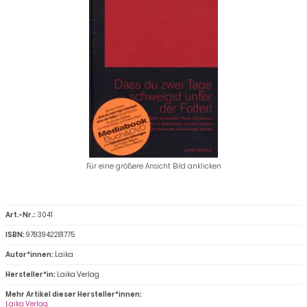
Für eine größere Ansicht Bild anklicken
Art.-Nr.:
3041
ISBN:
9783942281775
Autor*innen:
Laika
Hersteller*in:
Laika Verlag
Mehr Artikel dieser Hersteller*innen:
Laika Verlag