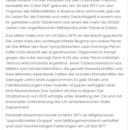
heute unsere Tochter Elisabeth auf dem Lustnauer Friedhof
bestattet. Am 11. Mai 1947 geboren, am 24. Mai 1977 von den
Organen der Militärdiktatur in Buenos Aires ermordet, gab sie
ihr Leben für die Freiheit und mehr Gerechtigkeit in einem von
ihr geliebten Land." Käsemann war eines der mehr als 30.000
Opfern der argentinischen Militärjunta unter General Videla.
Das Militär hatte sich am 24. März 1976 an die Macht geputscht.
Die Junta löste das rechtsgerichtete Regime von Isabel Peron
ab. Die Witwe des Nazi-Sympathisanten Juan Domingo Peron
hatte nach Ansicht der argentinischen Oligarchie im Kampf
gegen die Linke versagt. Denn trotz der unter Peron initiierten
"Alianza Anticomunista Argentina", einer Todesschwadron aus
Militärs und Geheimdienstlern, die gezielt Gewerkschafter und
linke Aktivisten exekutierte, hatten die sozialen Kämpfe Mitte der
Siebziger Jahre stark zugenommen. Es gab Streiks und
Fabrikbesetzungen, linke Guerilla-Gruppen verfügten über
eine Massenbasis. Das System drohte zu kippen. Der
Staatsstreich von 1976 erfolgte unter Anleitung der CIA und mit
finanzieller Unterstützung des US-amerikanischen State
Department.
Elisabeth Käsemann wurde im März 1977 als Mitglied einer
"oppositionellen Gruppe" vom Militärgeheimdienst verhaftet
und nach wochenlangen Folterungen am 24. Mai 1977