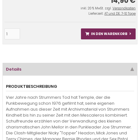
14,90 €
inkl. 20 % MwSt. zzgl.
Versandkosten
Lieferzeit:
AT und DE: 7-10 Tage
IN DEN WARENKORB
Details
PRODUKTBESCHREIBUNG
Vier Jahre nach Strummers Tod hat Temple, der die
Punkbewegung schon 1976 gefilmt hat, seine eigenen
Aufnahmen aus dieser Zeit mit Archivmaterial von Strummers
Kindheit bis hin zu seiner Zeit mit den Mescaleros kombiniert.
Schulfreunde erzählen von der Verwandlung des kleinen
charismatischen John Mellor in den Punkleader Joe Strummer.
Die Clash-Mitglieder Nicky "Topper" Headon, Mick Jones und
Terry Chimes, der Manager Bernie Rhodes und der Sex Pistol