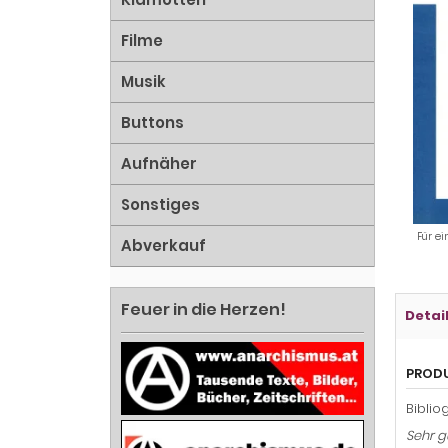
Filme
Musik
Buttons
Aufnäher
Sonstiges
Für ei
Abverkauf
Feuer in die Herzen!
Detai
PROD
Biblio
Sehr g