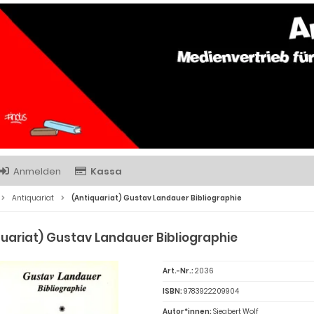
Anmelden
Kassa
Antiquariat
(Antiquariat) Gustav Landauer Bibliographie
quariat) Gustav Landauer Bibliographie
Art.-Nr.:
2036
ISBN:
9783922209904
Autor*innen:
Siegbert Wolf