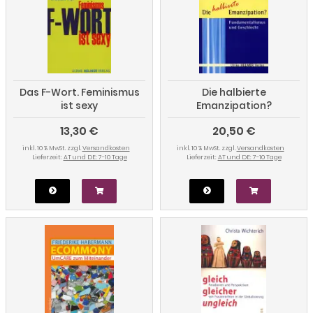
Das F-Wort. Feminismus
Die halbierte
ist sexy
Emanzipation?
Fundamentalismus und
13,30 €
20,50 €
Geschlecht
inkl. 10 % MwSt. zzgl.
Versandkosten
inkl. 10 % MwSt. zzgl.
Versandkosten
Lieferzeit:
AT und DE: 7-10 Tage
Lieferzeit:
AT und DE: 7-10 Tage