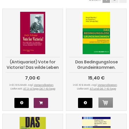
(Antiquariat) Vote for
Das Bedingungslose
Victoria! Das wilde Leben
Grundeinkommen.
von Amerikas erster
Feministische und
7,00 €
15,40 €
Präsidentschaftskandidatin
postpatriarchale
Victoria Woodhull (1838-
Perspektiven
inkl. 10 % MwSt. zzgl.
Versandkosten
inkl. 10 % MwSt. zzgl.
Versandkosten
1927)
Lieferzeit:
AT 3-4 Tage, DE 7-10 Tage
Lieferzeit:
AT und DE: 7-10 Tage