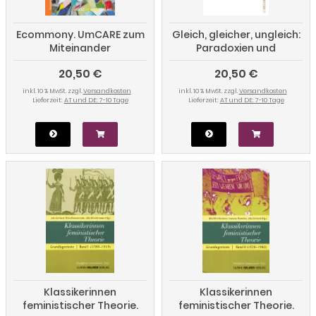
Ecommony. UmCARE zum
Gleich, gleicher, ungleich:
Miteinander
Paradoxien und
Perspektiven von
20,50 €
20,50 €
Frauenrechten in der
Globalisierung
inkl. 10 % MwSt. zzgl.
Versandkosten
inkl. 10 % MwSt. zzgl.
Versandkosten
Lieferzeit:
AT und DE: 7-10 Tage
Lieferzeit:
AT und DE: 7-10 Tage
Klassikerinnen
Klassikerinnen
feministischer Theorie.
feministischer Theorie.