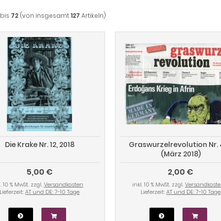
bis
72
(von insgesamt
127
Artikeln)
Die Krake Nr. 12, 2018
Graswurzelrevolution Nr.
(März 2018)
5,00 €
2,00 €
l. 10 % MwSt. zzgl.
Versandkosten
inkl. 10 % MwSt. zzgl.
Versandkost
Lieferzeit:
AT und DE: 7-10 Tage
Lieferzeit:
AT und DE: 7-10 Tage