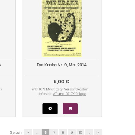
6
Die Krake Nr. 9, Mai 2014
5,00 €
en
inkl. 10 % MwSt. zzgl.
Versandkosten
Lieferzeit:
AT und DE: 7-10 Tage
Seiten:
«
...
6
7
8
9
10
...
»