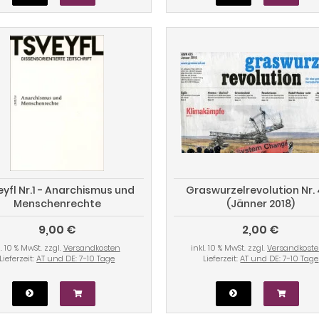
eyfl Nr.1 - Anarchismus und
Graswurzelrevolution Nr.
Menschenrechte
(Jänner 2018)
9,00 €
2,00 €
l. 10 % MwSt. zzgl.
Versandkosten
inkl. 10 % MwSt. zzgl.
Versandkost
Lieferzeit:
AT und DE: 7-10 Tage
Lieferzeit:
AT und DE: 7-10 Tage