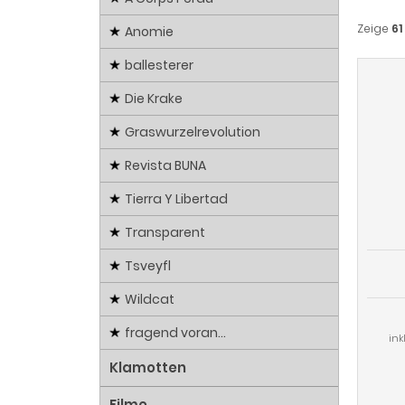
Zeige
61
Anomie
ballesterer
Die Krake
Graswurzelrevolution
Revista BUNA
Tierra Y Libertad
Transparent
Tsveyfl
Wildcat
fragend voran...
ink
Klamotten
Filme