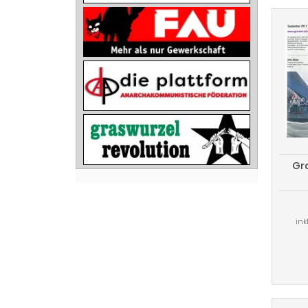
Gra
ink