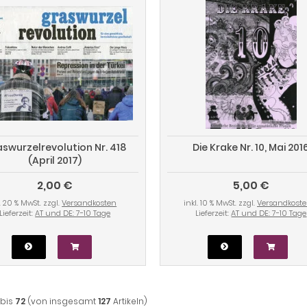
swurzelrevolution Nr. 418
Die Krake Nr. 10, Mai 201
(April 2017)
2,00 €
5,00 €
l. 20 % MwSt. zzgl.
Versandkosten
inkl. 10 % MwSt. zzgl.
Versandkost
Lieferzeit:
AT und DE: 7-10 Tage
Lieferzeit:
AT und DE: 7-10 Tage
bis
72
(von insgesamt
127
Artikeln)