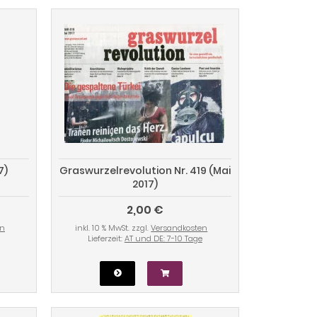
7)
Graswurzelrevolution Nr. 419 (Mai
2017)
2,00 €
en
inkl. 10 % MwSt. zzgl.
Versandkosten
Lieferzeit:
AT und DE: 7-10 Tage