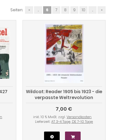
Seiten:
«
...
6
7
8
9
10
...
»
 427
Wildcat: Reader 1905 bis 1923 - die
verpasste Weltrevolution
7,00 €
en
inkl. 10 % MwSt. zzgl.
Versandkosten
Lieferzeit:
AT 3-4 Tage, DE 7-10 Tage