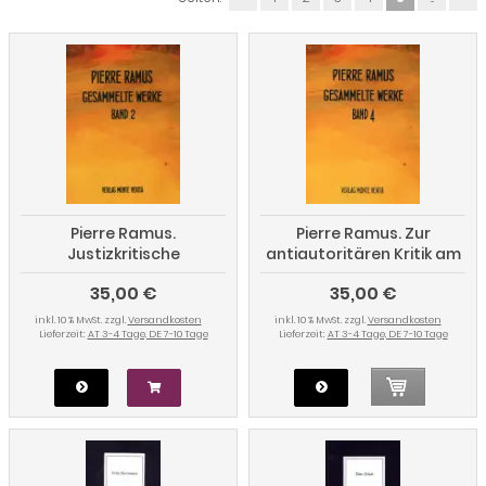
Pierre Ramus.
Pierre Ramus. Zur
Justizkritische
antiautoritären Kritik am
Betrachtungen
Marxismus (Gesammelte
35,00 €
35,00 €
(Gesammelte Werke
Werke Band 4)
Band 2)
inkl. 10 % MwSt. zzgl.
Versandkosten
inkl. 10 % MwSt. zzgl.
Versandkosten
Lieferzeit:
AT 3-4 Tage, DE 7-10 Tage
Lieferzeit:
AT 3-4 Tage, DE 7-10 Tage