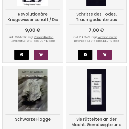
Revolutionäre
Schritte des Todes.
Kriegswissenschaft / Die
Traumgedichte aus
Gottespest
Auschwitz
9,00 €
7,00 €
inkl. 10 % MwSt. zzgl.
Versandkosten
inkl. 10 % MwSt. zzgl.
Versandkosten
Lieferzeit:
AT 3-4 Tage, DE 7-10 Tage
Lieferzeit:
AT 3-4 Tage, DE 7-10 Tage
Schwarze Flagge
Sie rüttelten an der
Macht. Gemässigte und