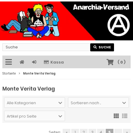
SUCHE
Kassa
(
0
)
Startseite
Monte Verita Verlag
Monte Verita Verlag
Alle Kategorien
Sortieren nach ...
Artikel pro Seite
Seiten:
«
1
2
3
4
5
...
»