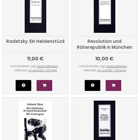
Radetzky. Ein Heldenstück
Revolution und
Räterepublik in München
1918/19
11,00 €
10,00 €
inkl. 10 % MwSt. zzgl.
Versandkosten
inkl. 10 % MwSt. zzgl.
Versandkosten
Lieferzeit:
AT und DE: 7-10 Tage
Lieferzeit:
AT und DE: 7-10 Tage