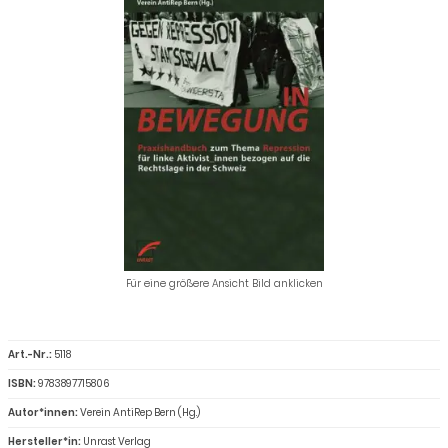
Für eine größere Ansicht Bild anklicken
Art.-Nr.:
5118
ISBN:
9783897715806
Autor*innen:
Verein AntiRep Bern (Hg.)
Hersteller*in:
Unrast Verlag