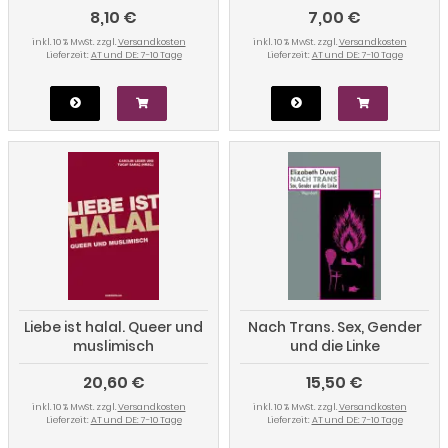
8,10 €
7,00 €
"Muslime versus Schwule".
Sexualpolitiken seit dem
inkl. 10 % MwSt. zzgl.
Versandkosten
inkl. 10 % MwSt. zzgl.
Versandkosten
11. September.
Lieferzeit:
AT und DE: 7-10 Tage
Lieferzeit:
AT und DE: 7-10 Tage
Liebe ist halal. Queer und
Nach Trans. Sex, Gender
muslimisch
und die Linke
20,60 €
15,50 €
inkl. 10 % MwSt. zzgl.
Versandkosten
inkl. 10 % MwSt. zzgl.
Versandkosten
Lieferzeit:
AT und DE: 7-10 Tage
Lieferzeit:
AT und DE: 7-10 Tage