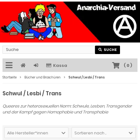
SUCHE
Kassa
(
0
)
Startseite
Bücher und Broschüren
Schwul / Lesbi / Trans
Schwul / Lesbi / Trans
Queeres zur heterosexuellen Norm: Schwule, Lesben, Transgender
und der Kampf gegen Homophobie und Transphobie
Alle Hersteller*innen
Sortieren nach ...