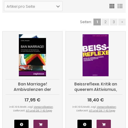
Artikel pro Seite
Seiten:
1
2
3
»
Ban Marriage!
Beissreflexe. Kritik an
Ambivalenzen der
queerem Aktivismus,
Normalisierung aus
autoritären Sehnsüchten,
17,95 €
18,40 €
queer-feministischer
Sprechverboten
Perspektive
inkl. 10 % MwSt. zzgl.
Versandkosten
inkl. 10 % MwSt. zzgl.
Versandkosten
Lieferzeit:
AT und DE: 7-10 Tage
Lieferzeit:
AT und DE: 7-10 Tage