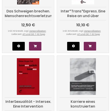
Das Schweigen brechen.
Inter*Trans*Express. Eine
Menschenrechtsverletzungen
Reise an und über
aufgrund sexueller
Geschlechtergrenzen
12,50 €
10,10 €
Orientierung
inkl. 10 % MwSt. zzgl.
Versandkosten
inkl. 10 % MwSt. zzgl.
Versandkosten
Lieferzeit:
AT und DE: 7-10 Tage
Lieferzeit:
AT und DE: 7-10 Tage
InterSexualität - Intersex.
Karriere eines
Eine Intervention
konstruierten
Gegensatzes: Zehn Jahre