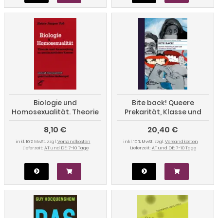
Biologie und
Bite back! Queere
Homosexualität. Theorie
Prekarität, Klasse und
und Anwendung im
unteilbare Solidarität
8,10 €
20,40 €
gesellschaftlichen
Kontext
inkl. 10 % MwSt. zzgl.
Versandkosten
inkl. 10 % MwSt. zzgl.
Versandkosten
Lieferzeit:
AT und DE: 7-10 Tage
Lieferzeit:
AT und DE: 7-10 Tage