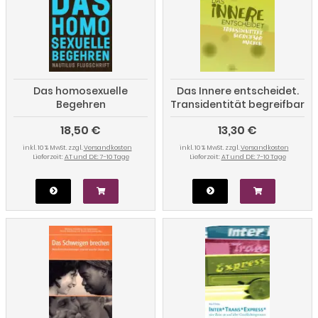
Das homosexuelle
Das Innere entscheidet.
Begehren
Transidentität begreifbar
machen
18,50 €
13,30 €
inkl. 10 % MwSt. zzgl.
Versandkosten
inkl. 10 % MwSt. zzgl.
Versandkosten
Lieferzeit:
AT und DE: 7-10 Tage
Lieferzeit:
AT und DE: 7-10 Tage