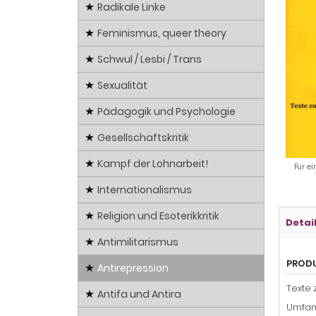
Radikale Linke
Feminismus, queer theory
Schwul / Lesbi / Trans
Sexualität
Pädagogik und Psychologie
Gesellschaftskritik
Kampf der Lohnarbeit!
Für ei
Internationalismus
Religion und Esoterikkritik
Detai
Antimilitarismus
PROD
Antirepression
Texte 
Antifa und Antira
Umfang