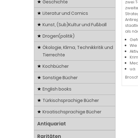
Geschichte
zwei T
zweite
Literatur und Comics
Strate
Antire
Kunst, (Sub)Kultur und Fußball
staatl
als näc
Drogen(politik)
Gefä
Wie 
Ökologie, Klima, Technikkritik und
Akt
Tierrechte
Kri
Med
Kochbücher
u.a.
Brosch
Sonstige Bücher
English books
Türkischsprachige Bücher
Kroatischsprachige Bücher
Antiquariat
Raritäten