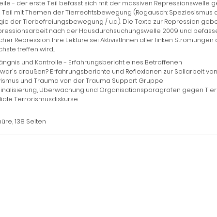
eile - der erste Teil befasst sich mit der massiven Repressionswelle
 Teil mit Themen der Tierrechtsbewegung (Rogausch: Speziesismus a
gie der Tierbefreiungsbewegung / u.a.). Die Texte zur Repression geb
pressionsarbeit nach der Hausdurchsuchungswelle 2009 und befassen
icher Repression. Ihre Lektüre sei AktivistInnen aller linken Strömung
hste treffen wird...
ngnis und Kontrolle - Erfahrungsbericht eines Betroffenen
war's draußen? Erfahrungsberichte und Reflexionen zur Soliarbeit von
ivismus und Trauma von der Trauma Support Gruppe
minalisierung, Überwachung und Organisationsparagrafen gegen Tierb
iale Terrorismusdiskurse
üre, 138 Seiten