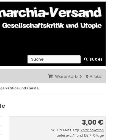
SUCHE
Warenkorb
0
Artikel
egen Käfige und Knäste
te
3,00 €
inkl. 10 % MwSt. zzgl.
Versandkosten
Lieferzeit:
AT und DE: 7-10 Tage