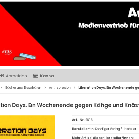
Anmelden
Kassa
Bücher und Broschüren
Antirepression
Liberation Days. Ein Wochenende g
ation Days. Ein Wochenende gegen Käfige und Knäs
Art.-Nr.:
1893
Hersteller*in:
Sonstiger Verlag / Hersteller
Mehr Artikel dieser Hersteller*innen: