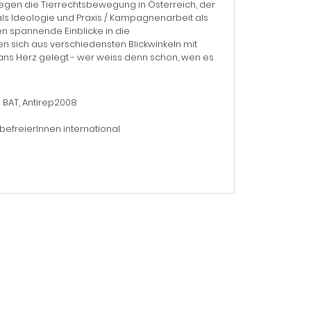
 gegen die Tierrechtsbewegung in Österreich, der
ls Ideologie und Praxis / Kampagnenarbeit als
en spannende Einblicke in die
 sich aus verschiedensten Blickwinkeln mit
en ans Herz gelegt - wer weiss denn schon, wen es
 BAT, Antirep2008
efreierInnen international