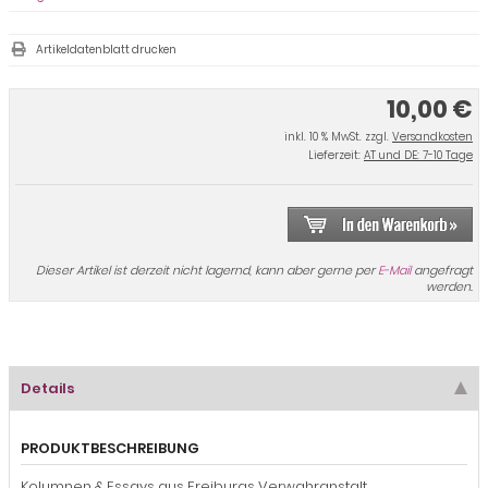
Artikeldatenblatt drucken
10,00 €
inkl. 10 % MwSt. zzgl.
Versandkosten
Lieferzeit:
AT und DE: 7-10 Tage
Dieser Artikel ist derzeit nicht lagernd, kann aber gerne per
E-Mail
angefragt
werden.
Details
PRODUKTBESCHREIBUNG
Kolumnen & Essays aus Freiburgs Verwahranstalt