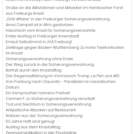
Grüße an die Aktivistinnen und Aktivisten im Hambacher Forst
aus Freiburgs Knast
„Grill-Affaire“ in der Freiburger Sicherungsverwahrung
Anna Campell ist in Afrin gestorben
Haschisch vom Knast für Sicherungsverwahrte
Erster Ausflug in Freiburger Innenstadt
Erneut Selbstmord in JVA Freiburg!
Zivilklage gegen Baden-Württemberg: Zu hohe Telefonkosten
im Knast!
Sicherungsverwahrung ohne Ende
Der Weg zurück in die Sicherungsverwahrung
Barfuß durch den Knastalltag
Die Gegenaufklärung im Vormarsch: Trump, Le Pen und AfD
Von Freiburg nach Clausnitz – Parallelen im rassistischen
Diskurs
Ein Versprechen namens Freiheit
Carmen F. zu Sicherungsverwahrung verurteilt
Tod und Siechtum in Sicherungsverwahrung
Antijüdische Attacken auf Restaurant
Notizen aus der Sicherungsverwahrung
52 Jahre Haft sind genug!
Ausflug aus dem Knastalltag
Zwangsmedikation in der Psychiatrie