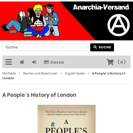
SUCHE
Kassa
(
0
)
Startseite
Bücher und Broschüren
English books
A People`s History of
London
A People`s History of London