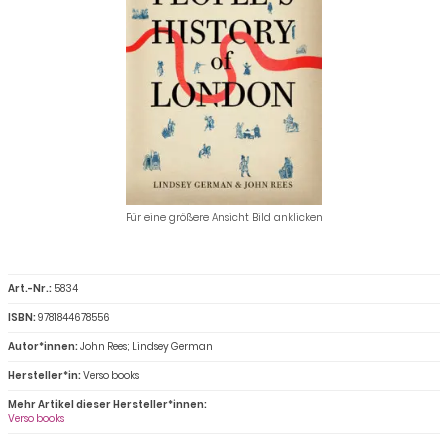
Für eine größere Ansicht Bild anklicken
Art.-Nr.:
5834
ISBN:
9781844678556
Autor*innen:
John Rees; Lindsey German
Hersteller*in:
Verso books
Mehr Artikel dieser Hersteller*innen:
Verso books