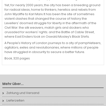
Yet, for nearly 2000 years, the city has been a breeding ground
for radical ideas, home to thinkers, heretics and rebels from
John Wycliffe to Karl Marx. It has been the site of sometimes
violent clashes that changed the course of history: the
Levellers’ doomed struggle for liberty in the aftermath of the
Civil War; the silk weavers, match girls and dockers who
crusaded for workers’ rights; and the Battle of Cable Street,
where East Enders took on Oswald Mosley’s Black Shirts.
A People’s History of London journeys to a city of pamphleteers,
agitators, exiles and revolutionaries, where millions of people
have struggled in obscurity to secure a better future.
Book, 320 pages
Mehr über...
Zahlung und Versand
Lieferzeiten