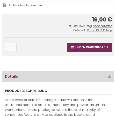
Artikeldatenblatt drucken
16,00 €
inkl. 10 % MwSt. zzgl.
Versandkosten
Lieferzeit:
AT und DE: 7-10 Tage
IN DEN WARENKORB
Details
PRODUKTBESCHREIBUNG
In the eyes of Britain’s heritage industry, London is the
traditional home of empire, monarchy and power, an urban
wonderland for the privileged, where the vast majority of
Londoners feature only to applaud in the background.