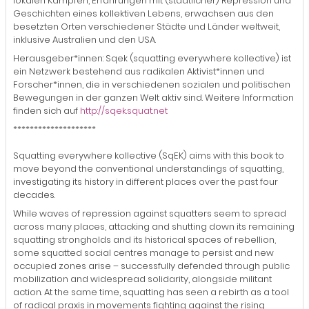
lokalen Kämpfen, Erfahrungen mit (staatlicher) Repression und
Geschichten eines kollektiven Lebens, erwachsen aus den
besetzten Orten verschiedener Städte und Länder weltweit,
inklusive Australien und den USA.
Herausgeber*innen: Sqek (squatting everywhere kollective) ist
ein Netzwerk bestehend aus radikalen Aktivist*innen und
Forscher*innen, die in verschiedenen sozialen und politischen
Bewegungen in der ganzen Welt aktiv sind. Weitere Information
finden sich auf
http://sqek.squat.net
********************
Squatting everywhere kollective (SqEK) aims with this book to
move beyond the conventional understandings of squatting,
investigating its history in different places over the past four
decades.
While waves of repression against squatters seem to spread
across many places, attacking and shutting down its remaining
squatting strongholds and its historical spaces of rebellion,
some squatted social centres manage to persist and new
occupied zones arise – successfully defended through public
mobilization and widespread solidarity, alongside militant
action. At the same time, squatting has seen a rebirth as a tool
of radical praxis in movements fighting against the rising