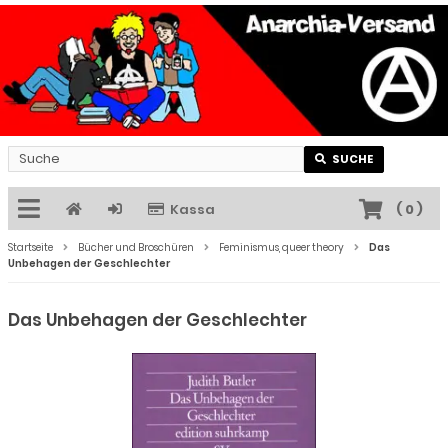
SUCHE
Kassa
(
0
)
Startseite
Bücher und Broschüren
Feminismus, queer theory
Das
Unbehagen der Geschlechter
Das Unbehagen der Geschlechter