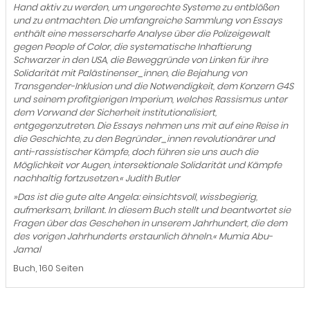
Hand aktiv zu werden, um ungerechte Systeme zu entblößen
und zu entmachten. Die umfangreiche Sammlung von Essays
enthält eine messerscharfe Analyse über die Polizeigewalt
gegen People of Color, die systematische Inhaftierung
Schwarzer in den USA, die Beweggründe von Linken für ihre
Solidarität mit Palästinenser_innen, die Bejahung von
Transgender-Inklusion und die Notwendigkeit, dem Konzern G4S
und seinem profitgierigen Imperium, welches Rassismus unter
dem Vorwand der Sicherheit institutionalisiert,
entgegenzutreten. Die Essays nehmen uns mit auf eine Reise in
die Geschichte, zu den Begründer_innen revolutionärer und
anti-rassistischer Kämpfe, doch führen sie uns auch die
Möglichkeit vor Augen, intersektionale Solidarität und Kämpfe
nachhaltig fortzusetzen.« Judith Butler
»Das ist die gute alte Angela: einsichtsvoll, wissbegierig,
aufmerksam, brillant. In diesem Buch stellt und beantwortet sie
Fragen über das Geschehen in unserem Jahrhundert, die dem
des vorigen Jahrhunderts erstaunlich ähneln.« Mumia Abu-
Jamal
Buch, 160 Seiten