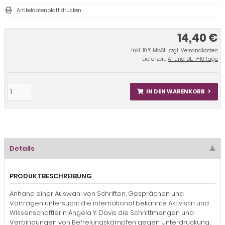
Artikeldatenblatt drucken
14,40 €
inkl. 10 % MwSt. zzgl.
Versandkosten
Lieferzeit:
AT und DE: 7-10 Tage
IN DEN WARENKORB
Details
PRODUKTBESCHREIBUNG
Anhand einer Auswahl von Schriften, Gesprächen und
Vorträgen untersucht die international bekannte Aktivistin und
Wissenschaftlerin Angela Y. Davis die Schnittmengen und
Verbindungen von Befreiungskämpfen gegen Unterdrückung,