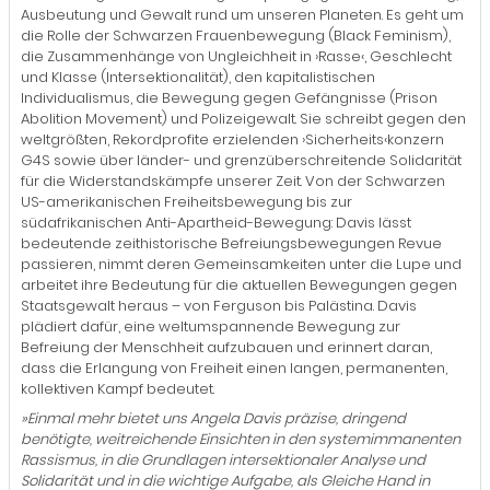
Ausbeutung und Gewalt rund um unseren Planeten. Es geht um
die Rolle der Schwarzen Frauenbewegung (Black Feminism),
die Zusammenhänge von Ungleichheit in ›Rasse‹, Geschlecht
und Klasse (Intersektionalität), den kapitalistischen
Individualismus, die Bewegung gegen Gefängnisse (Prison
Abolition Movement) und Polizeigewalt. Sie schreibt gegen den
weltgrößten, Rekordprofite erzielenden ›Sicherheits‹konzern
G4S sowie über länder- und grenzüberschreitende Solidarität
für die Widerstandskämpfe unserer Zeit. Von der Schwarzen
US-amerikanischen Freiheitsbewegung bis zur
südafrikanischen Anti-Apartheid-Bewegung: Davis lässt
bedeutende zeithistorische Befreiungsbewegungen Revue
passieren, nimmt deren Gemeinsamkeiten unter die Lupe und
arbeitet ihre Bedeutung für die aktuellen Bewegungen gegen
Staatsgewalt heraus – von Ferguson bis Palästina. Davis
plädiert dafür, eine weltumspannende Bewegung zur
Befreiung der Menschheit aufzubauen und erinnert daran,
dass die Erlangung von Freiheit einen langen, permanenten,
kollektiven Kampf bedeutet.
»Einmal mehr bietet uns Angela Davis präzise, dringend
benötigte, weitreichende Einsichten in den systemimmanenten
Rassismus, in die Grundlagen intersektionaler Analyse und
Solidarität und in die wichtige Aufgabe, als Gleiche Hand in