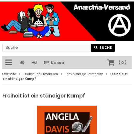
SUCHE
Kassa
(
0
)
Startseite
Bücher und Broschüren
Feminismus, queer theory
Freiheit ist
ein ständiger Kampf
Freiheit ist ein ständiger Kampf