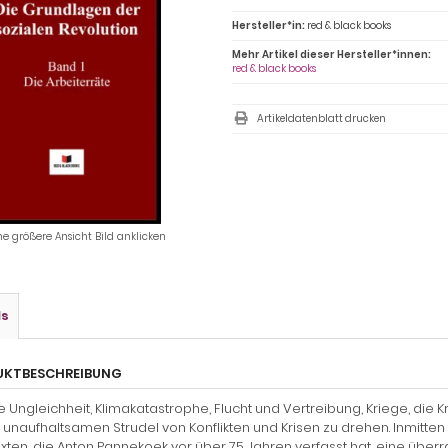
Hersteller*in:
red & black books
Mehr Artikel dieser Hersteller*innen:
red & black books
Artikeldatenblatt drucken
ne größere Ansicht Bild anklicken
ls
UKTBESCHREIBUNG
e Ungleichheit, Klimakatastrophe, Flucht und Vertreibung, Kriege, die K
unaufhaltsamen Strudel von Konflikten und Krisen zu drehen. Inmitten
xten, die Anton Pannekoek vor über 75 Jahren verfasst hat, eine über