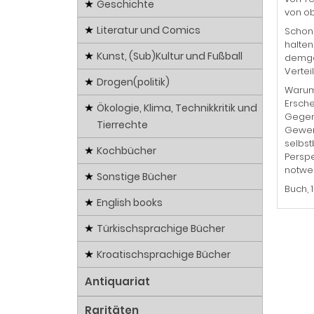
Geschichte
von ob
Literatur und Comics
Schon 
halten
Kunst, (Sub)Kultur und Fußball
demgeg
Vertei
Drogen(politik)
Warum 
Ersche
Ökologie, Klima, Technikkritik und
Gegens
Tierrechte
Gewerk
selbst
Kochbücher
Perspe
notwen
Sonstige Bücher
Buch, 
English books
Türkischsprachige Bücher
Kroatischsprachige Bücher
Antiquariat
Raritäten