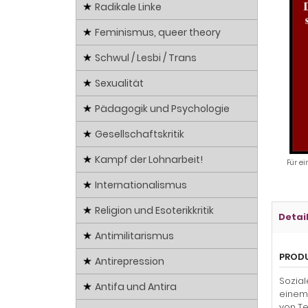
Radikale Linke
Feminismus, queer theory
Schwul / Lesbi / Trans
Sexualität
Pädagogik und Psychologie
Gesellschaftskritik
Kampf der Lohnarbeit!
Für ei
Internationalismus
Religion und Esoterikkritik
Detai
Antimilitarismus
PROD
Antirepression
Sozial
Antifa und Antira
einem 
von Te