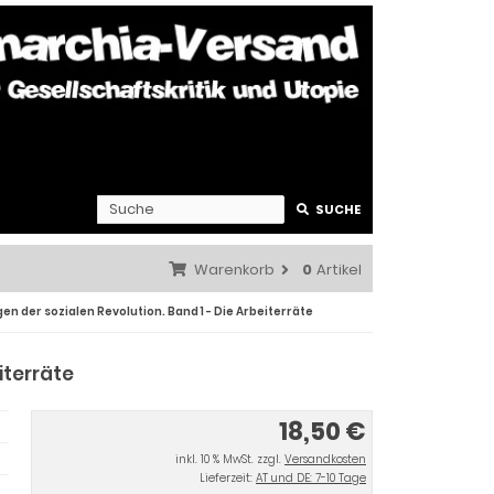
SUCHE
Warenkorb
0
Artikel
en der sozialen Revolution. Band 1 - Die Arbeiterräte
iterräte
18,50 €
inkl. 10 % MwSt. zzgl.
Versandkosten
Lieferzeit:
AT und DE: 7-10 Tage