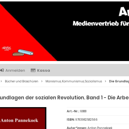
Anmelden
Kassa
Bücher und Broschüren
Marxismus, Kommunismus, Sozialismus
Die Grundlag
undlagen der sozialen Revolution. Band 1 - Die Arbe
Art.-Nr.:
6888
ISBN:
9783982582566
Autor*innen:
Anton Pannekoek