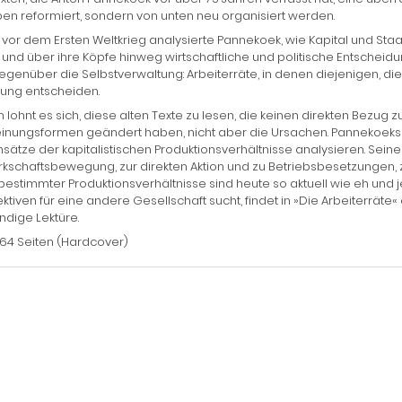
en reformiert, sondern von unten neu organisiert werden.
vor dem Ersten Weltkrieg analysierte Pannekoek, wie Kapital und Sta
 und über ihre Köpfe hinweg wirtschaftliche und politische Entscheid
enüber die Selbstverwaltung: Arbeiterräte, in denen diejenigen, die
lung entscheiden.
lohnt es sich, diese alten Texte zu lesen, die keinen direkten Bezug 
inungsformen geändert haben, nicht aber die Ursachen. Pannekoeks T
ätze der kapitalistischen Produktionsverhältnisse analysieren. Seine
schaftsbewegung, zur direkten Aktion und zu Betriebsbesetzungen, zu
bestimmter Produktionsverhältnisse sind heute so aktuell wie eh und
ktiven für eine andere Gesellschaft sucht, findet in »Die Arbeiterräte
dige Lektüre.
164 Seiten (Hardcover)