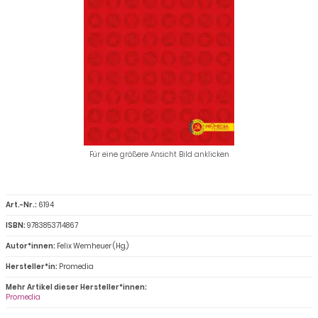
Für eine größere Ansicht Bild anklicken
Art.-Nr.:
6194
ISBN:
9783853714867
Autor*innen:
Felix Wemheuer (Hg.)
Hersteller*in:
Promedia
Mehr Artikel dieser Hersteller*innen:
Promedia