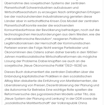
Übernahme des sowjetischen Systems der zentralen
Planwirtschaft Schwerindustrien aufzubauen und
Wirtschaftswachstum zu erzeugen. Nach anfänglichen Erfolgen
bei der nachzuholenden Industrialisierung gerieten diese
Länder aber in wirtschaftliche Krisen. Das Modell der zentralen
Planwirtschaft konnte weder die wachsenden
Konsumbedürfnisse der Bevölkerung befriedigen, noch auf die
technologischen Herausforderungen aus dem Westen, wie die
„mikroelektronische Revolution“, reagieren. Politische
Legitimationskrisen der Herrschaft der Kommunistischen
Parteien waren die Folge. Nicht wenige Parteikader und
ÖkonomInnen des Ostens sahen daher bereits in den 1960er-
Jahren marktsozialistische Wirtschaftsreformen als mögliche
Lösung der Probleme. Dabei knüpften sie auch an die
sowjetische „Neue Ökonomische Politik“ (1921–1928) an.
Dieses Buch dokumentiert die zentralen Debatten über die
Einbindung kapitalistischer Praktiken in den sozialistischen
Alltag. Man diskutierte die Einführung von Marktelementen, die
Liberalisierung von Preisen, Dezentralisierung der Planung und
die Autonomie für Betriebe. Eine wichtige Rolle spielten die
Reformversuche des jugoslawischen Modells unter Tito, das
„Neue System der Planung und Lenkung“ in der DDR sowie die
„sozialistische Marktwirtschaft“ der Volksrepublik China.