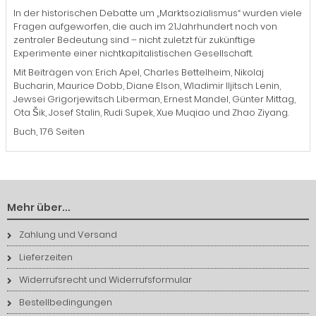
In der historischen Debatte um „Marktsozialismus“ wurden viele
Fragen aufgeworfen, die auch im 21.Jahrhundert noch von
zentraler Bedeutung sind – nicht zuletzt für zukünftige
Experimente einer nichtkapitalistischen Gesellschaft.
Mit Beiträgen von: Erich Apel, Charles Bettelheim, Nikolaj
Bucharin, Maurice Dobb, Diane Elson, Wladimir Iljitsch Lenin,
Jewsei Grigorjewitsch Liberman, Ernest Mandel, Günter Mittag,
Ota Šik, Josef Stalin, Rudi Supek, Xue Muqiao und Zhao Ziyang.
Buch, 176 Seiten
Mehr über...
Zahlung und Versand
Lieferzeiten
Widerrufsrecht und Widerrufsformular
Bestellbedingungen