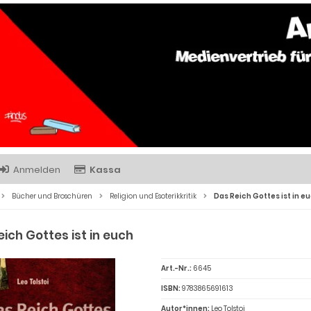
Anmelden
Kassa
Bücher und Broschüren
Religion und Esoterikkritik
Das Reich Gottes ist in e
ich Gottes ist in euch
Art.-Nr.:
6645
ISBN:
9783865691613
Autor*innen:
Leo Tolstoi