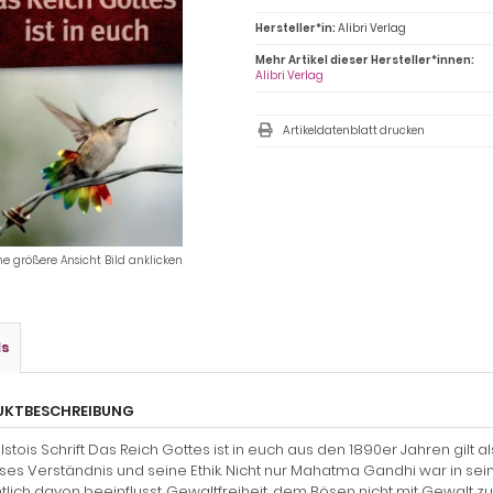
Hersteller*in:
Alibri Verlag
Mehr Artikel dieser Hersteller*innen:
Alibri Verlag
Artikeldatenblatt drucken
ne größere Ansicht Bild anklicken
ls
UKTBESCHREIBUNG
lstois Schrift Das Reich Gottes ist in euch aus den 1890er Jahren gilt als 
öses Verständnis und seine Ethik. Nicht nur Mahatma Gandhi war in 
lich davon beeinflusst. Gewaltfreiheit, dem Bösen nicht mit Gewalt zu 