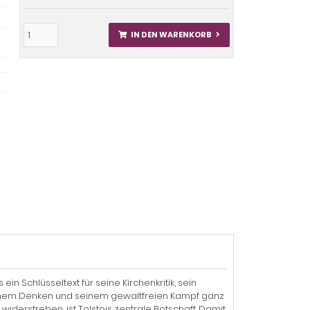
IN DEN WARENKORB
ein Schlüsseltext für seine Kirchenkritik, sein
seinem Denken und seinem gewaltfreien Kampf ganz
widerstreben, ist Tolstois zentrale Botschaft. Damit