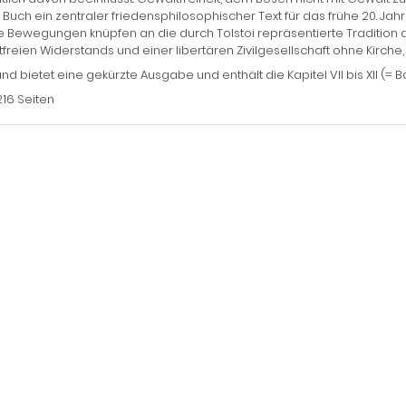
s Buch ein zentraler friedensphilosophischer Text für das frühe 20. Ja
e Bewegungen knüpfen an die durch Tolstoi repräsentierte Tradition an
freien Widerstands und einer libertären Zivilgesellschaft ohne Kirche,
nd bietet eine gekürzte Ausgabe und enthält die Kapitel VII bis XII (
216 Seiten