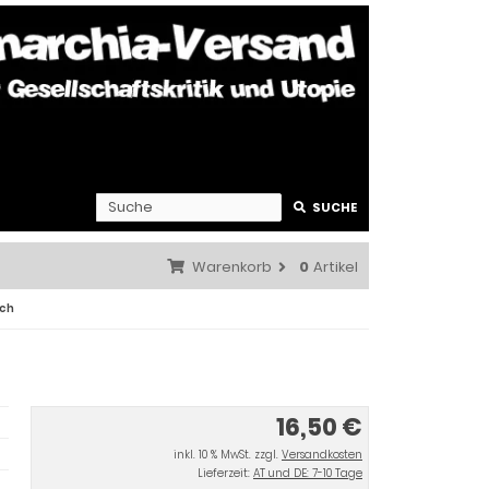
SUCHE
Warenkorb
0
Artikel
uch
16,50 €
inkl. 10 % MwSt. zzgl.
Versandkosten
Lieferzeit:
AT und DE: 7-10 Tage