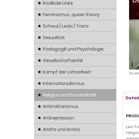
Radikale Linke
Feminismus, queer theory
Schwul / Lesbi / Trans
Sexualität
Pädagogik und Psychologie
Gesellschaftskritik
Kampf der Lohnarbeit!
Für ei
Internationalismus
Religion und Esoterikkritik
Detai
Antimilitarismus
PROD
Antirepression
Leo To
Antifa und Antira
religi
wesent