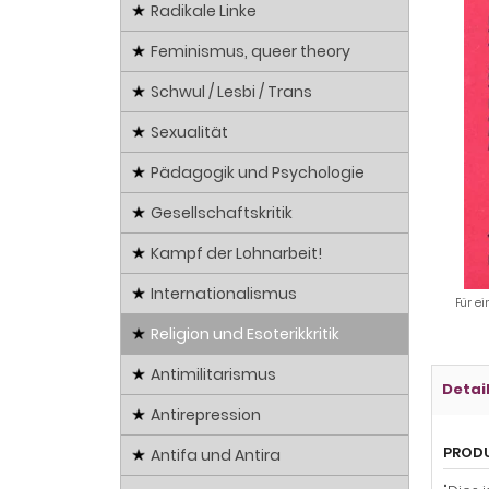
Radikale Linke
Feminismus, queer theory
Schwul / Lesbi / Trans
Sexualität
Pädagogik und Psychologie
Gesellschaftskritik
Kampf der Lohnarbeit!
Internationalismus
Für ei
Religion und Esoterikkritik
Antimilitarismus
Detai
Antirepression
PROD
Antifa und Antira