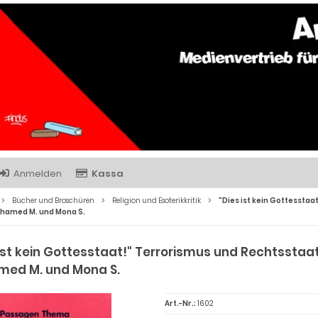
Anmelden
Kassa
Bücher und Broschüren
Religion und Esoterikkritik
"Dies ist kein Gottessta
hamed M. und Mona S.
 ist kein Gottesstaat!" Terrorismus und Rechtsstaa
ed M. und Mona S.
Art.-Nr.:
1602