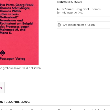
ISBN:
9783851658729
Autor*innen:
Georg Prack; Thomas
Schmidinger u.a. (Hg.)
Artikeldatenblatt drucken
ne größere Ansicht Bild anklicken
ls
UKTBESCHREIBUNG