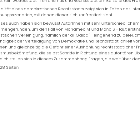
ist kein Gottesstaat!" Terrorismus und Rechtsstaat am Beispiel des 
alität eines demokratischen Rechtsstaats zeigt sich in Zeiten des i
ungsszenarien, mit denen dieser sich konfrontiert sieht.
eses Buch haben sich bewusst AutorInnen mit sehr unterschiedlichem
engefunden, um den Fall von Mohamed M. und Mona S. - laut erstinst
istischen Vereinigung, nämlich der al-Qaida" - eingehend zu beleuchten.
digkeit der Verteidigung von Demokratie und Rechtsstaatlichkeit vor
sen und gleichzeitig die Gefahr einer Aushöhlung rechtsstaatlicher P
ismusbekämpfung, die selbst Schritte in Richtung eines autoritären Üb
eich stellen sich in diesem Zusammenhang Fragen, die weit über den
128 Seiten