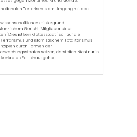
Prozesses gegen Mohamed M. und Mona S.
nternationalen Terrorismus am Umgang mit den
 wissenschaftlichem Hintergrund
anzlichem Gericht "Mitglieder einer
 "Dies ist kein Gottesstaat!" soll auf die
 Terrorismus und islamistischem Totalitarismus
rinzipien durch Formen der
erwachungsstaates setzen, darstellen. Nicht nur in
 konkreten Fall hinausgehen.