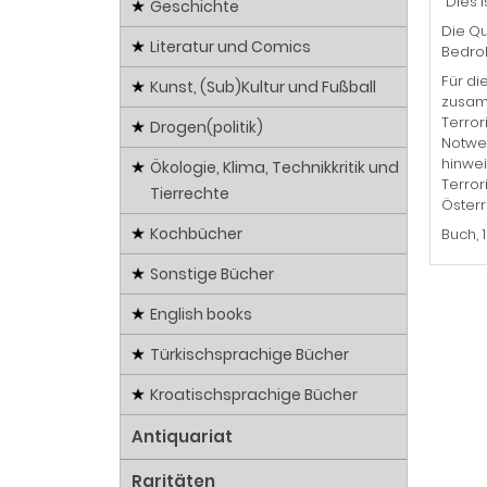
"Dies 
Geschichte
Die Qu
Literatur und Comics
Bedroh
Für di
Kunst, (Sub)Kultur und Fußball
zusamm
Terror
Drogen(politik)
Notwen
hinwei
Ökologie, Klima, Technikkritik und
Terror
Tierrechte
Österr
Kochbücher
Buch, 
Sonstige Bücher
English books
Türkischsprachige Bücher
Kroatischsprachige Bücher
Antiquariat
Raritäten