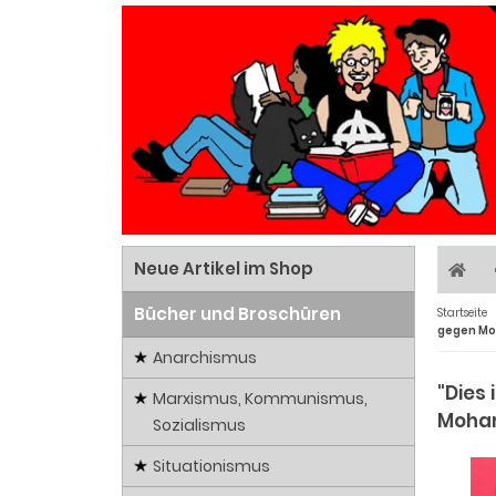
Neue Artikel im Shop
Bücher und Broschüren
Startseite
gegen Mo
Anarchismus
"Dies
Marxismus, Kommunismus,
Moham
Sozialismus
Situationismus