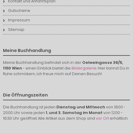
Kontakt und Anfahrtsplan
Gutscheine
Impressum
Sitemap
Meine Buchhandlung
Meine Buchhandlung befindet sich in der
Oelweingasse 36/5,
1150 Wien
- einen Einblick bietet die
Bildergalerie
. Hier kannst Du in
Ruhe schmökern, ich freue mich auf Deinen Besuch!
Die Öffnungszeiten
Die Buchhandlung ist jeden
Dienstag und Mittwoch
von 18:00 -
20:00 Uhr sowie jeden
1. und 3. Samstag im Monat
von 12:00 -
16:30 Uhr geöffnet. Alle Artikel aus dem Shop sind
vor Ort
erhältlich.