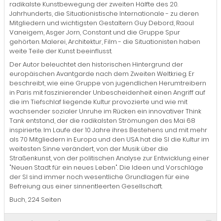
radikalste Kunstbewegung der zweiten Hälfte des 20.
Jahrhunderts, die Situationistische Internationale - zu deren
Mitgliedern und wichtigsten Gestaltern Guy Debord, Raoul
Vaneigem, Asger Jorn, Constant und die Gruppe Spur
gehörten. Malerei, Architektur, Film - die Situationisten haben
weite Teile der Kunst beeinflusst.
Der Autor beleuchtet den historischen Hintergrund der
europäischen Avantgarde nach dem Zweiten Weltkrieg. Er
beschreibt, wie eine Gruppe von jugendlichen Herumtreibern
in Paris mit faszinierender Unbescheidenheit einen Angriff auf
die im Tiefschlaf liegende Kultur provozierte und wie mit
wachsender sozialer Unruhe im Rücken ein innovativer Think
Tank entstand, der die radikalsten Strömungen des Mai 68
inspirierte. Im Laufe der 10 Jahre ihres Bestehens und mit mehr
als 70 Mitgliedern in Europa und den USA hat die SI die Kultur im
weitesten Sinne verändert, von der Musik über die
Straßenkunst, von der politischen Analyse zur Entwicklung einer
"Neuen Stadt für ein neues Leben". Die Ideen und Vorschläge
der SI sind immer noch wesentliche Grundlagen für eine
Befreiung aus einer sinnentleerten Gesellschaft.
Buch, 224 Seiten