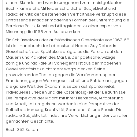
einem Skandal und wurde umgehend zum meistgeklauten
Buch Frankreichs. Mit leidenschaftlicher Subjektivität und
radikaler Kritik der bestehenden Verhältnisse verknüpft diese
umfassende Kritik der modernen Formen der Entfremdung die
Bereiche Politik, Kunst und Alltagsleben zu einer explosiven
Mischung, die 1968 zum Ausbruch kam.
Ein Schlüsselwerk der aufständischen Geschichte von 1967-68
ist das Handbuch der Lebenskunst. Neben Guy Debords
Gesellschaft des Spektakels prägte es die Parolen auf den
Mauern und Plakaten des Mai 68. Der poetische, witzige,
zornige und radikale Stil Vaneigems ist aus der modernen
Gesellschaftskritik nicht mehr wegzudenken. Seine
provozierenden Thesen gegen die Verkümmerung der
Emotionen, gegen Warengesellschaft und Patriarchat, gegen
die ganze Welt der Ökonomie, setzen auf Spontaneität,
individuelles Erleben und die Kostenlosigkeit der Bedürfnisse.
Die Perspektive der Macht, mit ihrer Hierarchie, Aufopferung
und Arbeit, soll umgekehrt werden in eine Perspektive der
Selbstbestimmung, Kreativität, Spontaneität und Poesie. Die
radikale Subjektivität findet ihre Verwirklichung in der von allen
gemachten Geschichte.
Buch, 352 Seiten