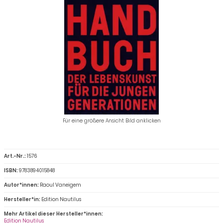
Für eine größere Ansicht Bild anklicken
Art.-Nr.:
1576
ISBN:
9783894015848
Autor*innen:
Raoul Vaneigem
Hersteller*in:
Edition Nautilus
Mehr Artikel dieser Hersteller*innen:
Edition Nautilus