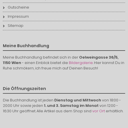
Gutscheine
Impressum
Sitemap
Meine Buchhandlung
Meine Buchhandlung befindet sich in der
Oelweingasse 36/5,
1150 Wien
- einen Einblick bietet die
Bildergalerie
. Hier kannst Du in
Ruhe schmökern, ich freue mich auf Deinen Besuch!
Die Öffnungszeiten
Die Buchhandlung ist jeden
Dienstag und Mittwoch
von 18:00 -
20:00 Uhr sowie jeden
1. und 3. Samstag im Monat
von 12:00 -
16:30 Uhr geöffnet. Alle Artikel aus dem Shop sind
vor Ort
erhältlich.