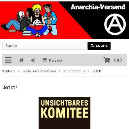
SUCHE
Kassa
(
0
)
Startseite
Bücher und Broschüren
Situationismus
Jetzt!
Jetzt!