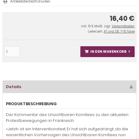
Artikeldatenblatt drucken
16,40 €
inkl. 10 % MwSt. zzgl.
Versandkosten
Lieferzeit:
AT und DE: 7-10 Tage
IN DEN WARENKORB
Details
PRODUKTBESCHREIBUNG
Der Kommentar des Unsichtbaren Komitees zu den aktuellen
Protestbewegungen in Frankreich
»Jetzt« ist ein Interventionstext. Er hat sich aufgedrängt, da die
wesentlichen Vorhersagen des Unsichtbaren Komitees nun