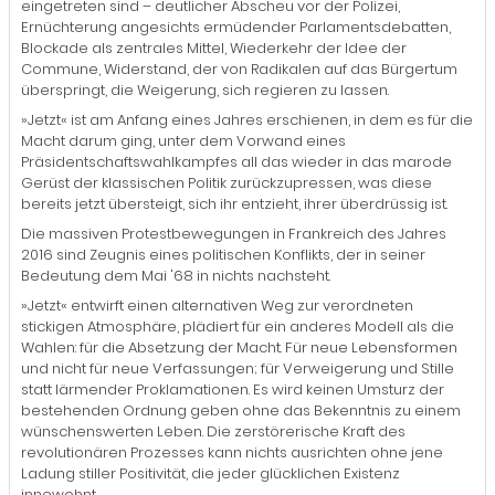
eingetreten sind – deutlicher Abscheu vor der Polizei,
Ernüchterung angesichts ermüdender Parlamentsdebatten,
Blockade als zentrales Mittel, Wiederkehr der Idee der
Commune, Widerstand, der von Radikalen auf das Bürgertum
überspringt, die Weigerung, sich regieren zu lassen.
»Jetzt« ist am Anfang eines Jahres erschienen, in dem es für die
Macht darum ging, unter dem Vorwand eines
Präsidentschaftswahlkampfes all das wieder in das marode
Gerüst der klassischen Politik zurückzupressen, was diese
bereits jetzt übersteigt, sich ihr entzieht, ihrer überdrüssig ist.
Die massiven Protestbewegungen in Frankreich des Jahres
2016 sind Zeugnis eines politischen Konflikts, der in seiner
Bedeutung dem Mai '68 in nichts nachsteht.
»Jetzt« entwirft einen alternativen Weg zur verordneten
stickigen Atmosphäre, plädiert für ein anderes Modell als die
Wahlen: für die Absetzung der Macht. Für neue Lebensformen
und nicht für neue Verfassungen; für Verweigerung und Stille
statt lärmender Proklamationen. Es wird keinen Umsturz der
bestehenden Ordnung geben ohne das Bekenntnis zu einem
wünschenswerten Leben. Die zerstörerische Kraft des
revolutionären Prozesses kann nichts ausrichten ohne jene
Ladung stiller Positivität, die jeder glücklichen Existenz
innewohnt.