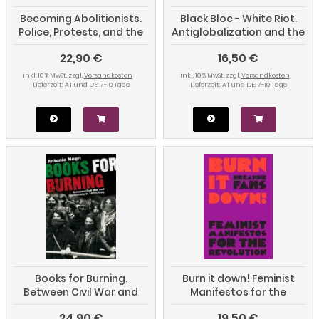
Becoming Abolitionists.
Black Bloc - White Riot.
Police, Protests, and the
Antiglobalization and the
Pursuit of Freedom
Genealogy of Dissent
22,90 €
16,50 €
inkl. 10 % MwSt. zzgl.
Versandkosten
inkl. 10 % MwSt. zzgl.
Versandkosten
Lieferzeit:
AT und DE: 7-10 Tage
Lieferzeit:
AT und DE: 7-10 Tage
Books for Burning.
Burn it down! Feminist
Between Civil War and
Manifestos for the
Democracy in 1970s Italy
Revolution
24,90 €
19,50 €