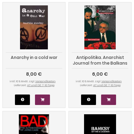
Anarchy in a cold war
Antipolitika. Anarchist
Journal from the Balkans
(3/2023)
8,00 €
6,00 €
inkl. 10 % MwSt. zzgl.
Versandkosten
inkl. 10 % MwSt. zzgl.
Versandkosten
Lieferzeit:
AT und DE: 7-10 Tage
Lieferzeit:
AT und DE: 7-10 Tage