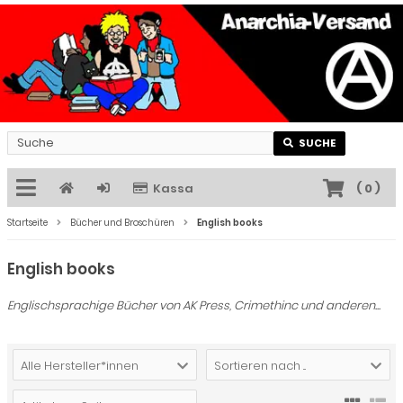
SUCHE
Kassa
(
0
)
Startseite
Bücher und Broschüren
English books
English books
Englischsprachige Bücher von AK Press, Crimethinc und anderen...
Alle Hersteller*innen
Sortieren nach ...