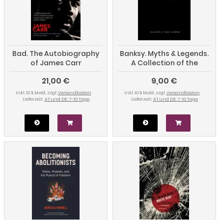
Bad. The Autobiography
Banksy. Myths & Legends.
of James Carr
A Collection of the
Unbelievable and the
21,00 €
9,00 €
Incredible
inkl. 10 % MwSt. zzgl.
Versandkosten
inkl. 10 % MwSt. zzgl.
Versandkosten
Lieferzeit:
AT und DE: 7-10 Tage
Lieferzeit:
AT und DE: 7-10 Tage