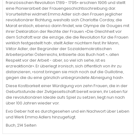
französischen Revolution 1789 - 1795« erschien 1906 und stellt
eine Pionierarbeit der Frauengeschichtsschreibung dar.
Vorurteilsfrei widmet Emma Adler sich den Frauen jeglicher
revolutionärer Richtung, weshalb sich Charlotte Corday, die
Marat erstach, ebenso darin findet, wie Olympe de Gouges mit
ihrer Deklaration der Rechte der Frauen. »Die Gleichheit vor
dem Schafott war die einzige, die die Revolution für die Frauen
wirklich festgestellt hat«, stellt Adler nüchtern fest. Ihr Mann,
Viktor Adler, der Begründer der Sozialdemokratischen
Arbeiterpartei Österreichs, kritisierte das Buch hart: »... allen
Respekt vor der Arbeit - aber, so viel ich sehe, ist es
erzreaktionär«. Er überlegt ironisch, sich öffentlich von ihr zu
distanzieren, »sonst bringen sie mich noch auf die Guillotine,
gegen die du eine gänzlich unbegründete Abneigung hast«.
Diese Kostbarkeit einer Würdigung von zehn Frauen, die in der
Geburtsstunde der Zivilgesellschaft bereit waren, ihr Leben für
die revolutionären Ideale aufs Spiel zu setzen, liegt nun nach
über 100 Jahren wieder vor.
Eva Geber hat es durchgesehen und ein Nachwort über Leben
und Werk Emma Adlers hinzugefügt.
Buch, 214 Seiten