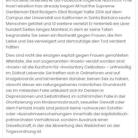
ermordete, hinterließ er auf Facebook folgende Nachricht: »The
Incel rebellion has already begun! All hail the Supreme
Gentleman Elliot Rodger!«. Elliot Rodger hatte 2014 auf dem
Campus der Universität von Kalifornien in Santa Barbara sechs
Menschen getötet und 13 weitere verletzt. Er hinterließ ein über
hundert Seiten langes Manifest, in dem er seine Taten
begründete: Sie seien ein Racheakt gegen Frauen, die ihm
Liebe und Sex verweigert und demzufolge den Tod verdient
hätten.
Dies sind nicht die einzigen explizit gegen Frauen gerichteten
Attentate, die von sogenannten »Incels« verübt worden sind.
»Incels« ist die Kurzform für »Involuntary Celibates« – unfreiwillig
im Zölibat Lebende. Sie treffen sich in Onlineforen und auf
Imageboards und lamentieren darüber, keinen Sex zu haben,
obwohl dieser ein naturgegebenes männliches Grundrecht
sei. Im mildesten Falle artikuliert sich ihr Denken in
Depressionen und Selbstmitleid, im schlimmsten Falle in der
Glorifizierung von Kindesmissbrauch, sexueller Gewalt oder
dem Femizid. Incels sind jedoch keine »schwarzen Schafe«
oder »Ausnahmeerscheinungen« innerhalb der kapitalistisch-
patriarchalen Verhältnisse, sondern Ausdruck einer
Gesellschaft, in der die Abwertung des Weiblichen an der
Tagesordnung ist.