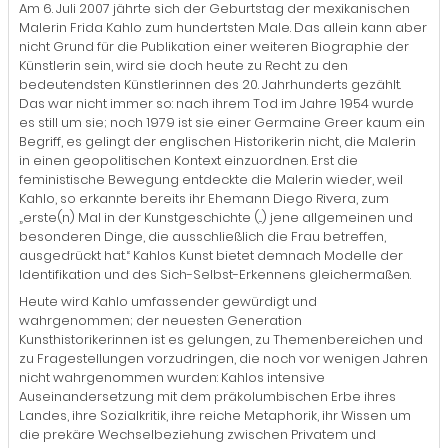
Am 6. Juli 2007 jährte sich der Geburtstag der mexikanischen
Malerin Frida Kahlo zum hundertsten Male. Das allein kann aber
nicht Grund für die Publikation einer weiteren Biographie der
Künstlerin sein, wird sie doch heute zu Recht zu den
bedeutendsten Künstlerinnen des 20. Jahrhunderts gezählt.
Das war nicht immer so: nach ihrem Tod im Jahre 1954 wurde
es still um sie; noch 1979 ist sie einer Germaine Greer kaum ein
Begriff, es gelingt der englischen Historikerin nicht, die Malerin
in einen geopolitischen Kontext einzuordnen. Erst die
feministische Bewegung entdeckte die Malerin wieder, weil
Kahlo, so erkannte bereits ihr Ehemann Diego Rivera, zum
„erste(n) Mal in der Kunstgeschichte (...) jene allgemeinen und
besonderen Dinge, die ausschließlich die Frau betreffen,
ausgedrückt hat.“ Kahlos Kunst bietet demnach Modelle der
Identifikation und des Sich-Selbst-Erkennens gleichermaßen.
Heute wird Kahlo umfassender gewürdigt und
wahrgenommen; der neuesten Generation
Kunsthistorikerinnen ist es gelungen, zu Themenbereichen und
zu Fragestellungen vorzudringen, die noch vor wenigen Jahren
nicht wahrgenommen wurden: Kahlos intensive
Auseinandersetzung mit dem präkolumbischen Erbe ihres
Landes, ihre Sozialkritik, ihre reiche Metaphorik, ihr Wissen um
die prekäre Wechselbeziehung zwischen Privatem und