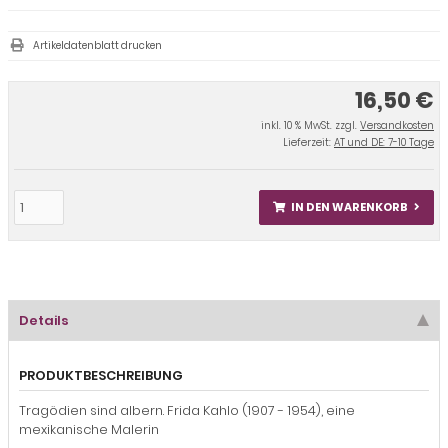
Artikeldatenblatt drucken
16,50 €
inkl. 10 % MwSt. zzgl.
Versandkosten
Lieferzeit:
AT und DE: 7-10 Tage
IN DEN WARENKORB
Details
PRODUKTBESCHREIBUNG
Tragödien sind albern. Frida Kahlo (1907 - 1954), eine
mexikanische Malerin