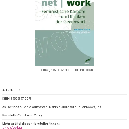
Für eine größere Ansicht Bild anklicken
Art.-Nr.:
5529
ISBN:
9783897713079
Autor*innen:
Tanja Carstensen; Melanie Groß; Kathrin Schrader (Hg.)
Hersteller*in:
Unrast Verlag
Mehr Artikel dieser Hersteller*innen:
Unrast Verlag