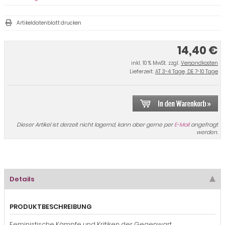
Artikeldatenblatt drucken
14,40 €
inkl. 10 % MwSt. zzgl.
Versandkosten
Lieferzeit:
AT 3-4 Tage, DE 7-10 Tage
Dieser Artikel ist derzeit nicht lagernd, kann aber gerne per
E-Mail
angefragt
werden.
Details
PRODUKTBESCHREIBUNG
Feministische Kämpfe und Kritiken der Gegenwart