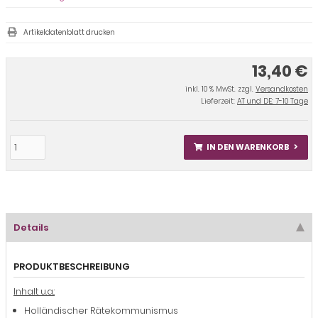
Artikeldatenblatt drucken
13,40 €
inkl. 10 % MwSt. zzgl.
Versandkosten
Lieferzeit:
AT und DE: 7-10 Tage
IN DEN WARENKORB
Details
PRODUKTBESCHREIBUNG
Inhalt u.a.:
Holländischer Rätekommunismus