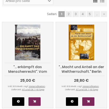
Artikel pro Seite
Seiten:
1
2
3
4
5
...
»
"... erkämpft das
"...Macht und Anteil an der
Menschenrecht". Vom
Weltherrschaft." Berlin
Aufstieg und Niedergang
und der deutsche
25,00 €
28,80 €
klassischer
Kolonialismus
ArbeiterInnenbewegungen
inkl. 10 % MwSt. zzgl.
Versandkosten
inkl. 10 % MwSt. zzgl.
Versandkosten
Lieferzeit:
AT und DE: 7-10 Tage
Lieferzeit:
AT und DE: 7-10 Tage