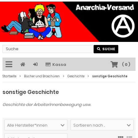
SUCHE
Kassa
(
0
)
Startseite
Bücher und Broschüren
Geschichte
sonstige Geschichte
sonstige Geschichte
Geschichte der ArbeiterInnenbewegung usw.
Alle Hersteller*innen
Sortieren nach ...