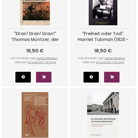
"Dran! Dran! Dran!"
"Freiheit oder Tod".
Thomas Müntzer, der
Harriet Tubman (1820 -
Bauernkrieg und die
1913), Afroamerikanische
16,50 €
18,50 €
Entblößung des falschen
Freiheitskämpferin
Glaubens
inkl. 10 % MwSt. zzgl.
Versandkosten
inkl. 10 % MwSt. zzgl.
Versandkosten
Lieferzeit:
AT und DE: 7-10 Tage
Lieferzeit:
AT und DE: 7-10 Tage