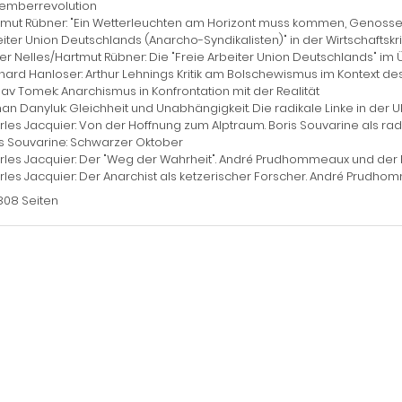
emberrevolution
tmut Rübner: "Ein Wetterleuchten am Horizont muss kommen, Genossen
iter Union Deutschlands (Anarcho-Syndikalisten)" in der Wirtschaftskri
er Nelles/Hartmut Rübner: Die "Freie Arbeiter Union Deutschlands" im 
ard Hanloser: Arthur Lehnings Kritik am Bolschewismus im Kontext des
av Tomek: Anarchismus in Konfrontation mit der Realität
n Danyluk: Gleichheit und Unabhängigkeit. Die radikale Linke in der U
les Jacquier: Von der Hoffnung zum Alptraum. Boris Souvarine als radik
is Souvarine: Schwarzer Oktober
rles Jacquier: Der "Weg der Wahrheit". André Prudhommeaux und der
les Jacquier: Der Anarchist als ketzerischer Forscher. André Prudhom
808 Seiten