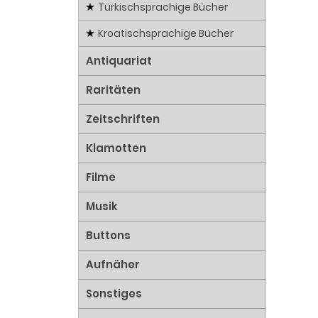
Türkischsprachige Bücher
Kroatischsprachige Bücher
Antiquariat
Raritäten
Zeitschriften
Klamotten
Filme
Musik
Buttons
Aufnäher
Sonstiges