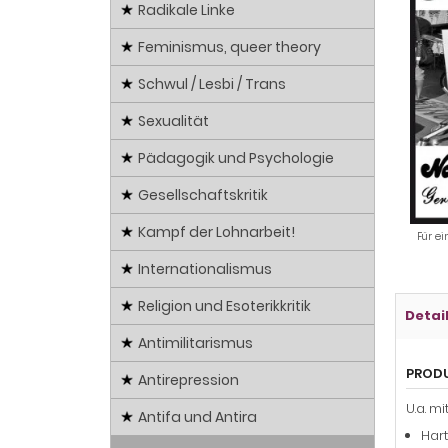
Radikale Linke
Feminismus, queer theory
Schwul / Lesbi / Trans
Sexualität
Pädagogik und Psychologie
Gesellschaftskritik
Kampf der Lohnarbeit!
Für ei
Internationalismus
Religion und Esoterikkritik
Detai
Antimilitarismus
PROD
Antirepression
U.a. mit
Antifa und Antira
Hart