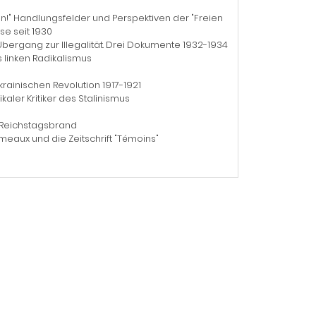
!" Handlungsfelder und Perspektiven der "Freien
se seit 1930
Übergang zur Illegalität. Drei Dokumente 1932-1934
 linken Radikalismus
krainischen Revolution 1917-1921
aler Kritiker des Stalinismus
 Reichstagsbrand
meaux und die Zeitschrift "Témoins"