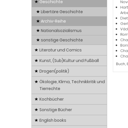
Geschichte
Nov
Har
Libertäre Geschichte
Arbe
Diet
Archiv-Reihe
Gerh
Václ
Nationalsozialismus
Roma
sonstige Geschichte
Char
Bor
Literatur und Comics
Cha
Char
Kunst, (Sub)Kultur und Fußball
Buch, 
Drogen(politik)
Ökologie, Klima, Technikkritik und
Tierrechte
Kochbücher
Sonstige Bücher
English books