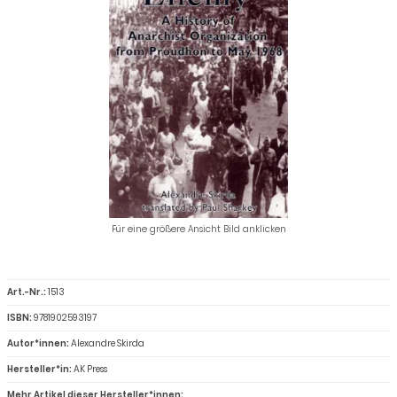
Für eine größere Ansicht Bild anklicken
Art.-Nr.:
1513
ISBN:
9781902593197
Autor*innen:
Alexandre Skirda
Hersteller*in:
AK Press
Mehr Artikel dieser Hersteller*innen: