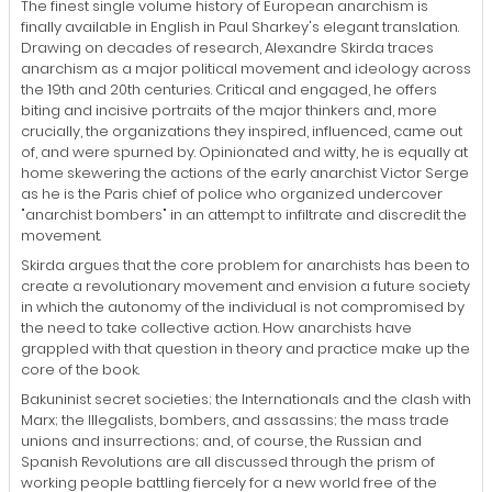
The finest single volume history of European anarchism is
finally available in English in Paul Sharkey's elegant translation.
Drawing on decades of research, Alexandre Skirda traces
anarchism as a major political movement and ideology across
the 19th and 20th centuries. Critical and engaged, he offers
biting and incisive portraits of the major thinkers and, more
crucially, the organizations they inspired, influenced, came out
of, and were spurned by. Opinionated and witty, he is equally at
home skewering the actions of the early anarchist Victor Serge
as he is the Paris chief of police who organized undercover
"anarchist bombers" in an attempt to infiltrate and discredit the
movement.
Skirda argues that the core problem for anarchists has been to
create a revolutionary movement and envision a future society
in which the autonomy of the individual is not compromised by
the need to take collective action. How anarchists have
grappled with that question in theory and practice make up the
core of the book.
Bakuninist secret societies; the Internationals and the clash with
Marx; the Illegalists, bombers, and assassins; the mass trade
unions and insurrections; and, of course, the Russian and
Spanish Revolutions are all discussed through the prism of
working people battling fiercely for a new world free of the