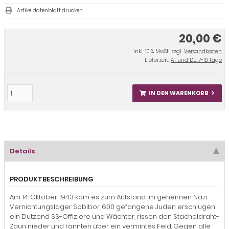
Artikeldatenblatt drucken
20,00 €
inkl. 10 % MwSt. zzgl.
Versandkosten
Lieferzeit:
AT und DE: 7-10 Tage
IN DEN WARENKORB
Details
PRODUKTBESCHREIBUNG
Am 14. Oktober 1943 kam es zum Aufstand im geheimen Nazi-
Vernichtungslager Sobibor. 600 gefangene Juden erschlugen
ein Dutzend SS-Offiziere und Wächter, rissen den Stacheldraht-
Zaun nieder und rannten über ein vermintes Feld. Gegen alle