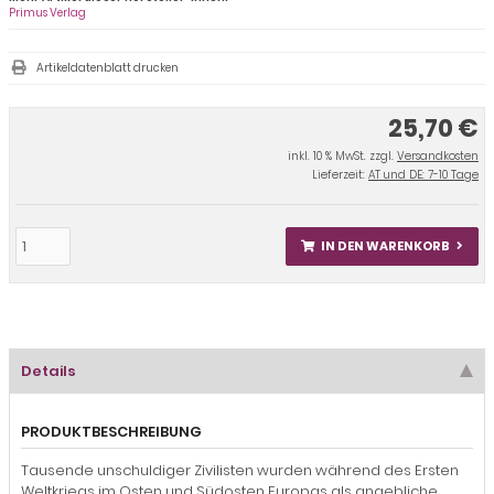
Primus Verlag
Artikeldatenblatt drucken
25,70 €
inkl. 10 % MwSt. zzgl.
Versandkosten
Lieferzeit:
AT und DE: 7-10 Tage
IN DEN WARENKORB
Details
PRODUKTBESCHREIBUNG
Tausende unschuldiger Zivilisten wurden während des Ersten
Weltkriegs im Osten und Südosten Europas als angebliche