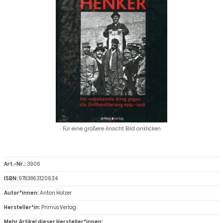
Für eine größere Ansicht Bild anklicken
Art.-Nr.:
3906
ISBN:
9783863120634
Autor*innen:
Anton Holzer
Hersteller*in:
Primus Verlag
Mehr Artikel dieser Hersteller*innen: