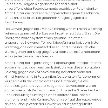
Spione am Galgen hingerichtet. Anhand bisher
unveröffentlichter Fotodokumente erzählt der Fotohistoriker
Anton Holzer die jahrzehntelang verschwiegene Geschichte
eines mit aller Brutalität geführten Krieges gegen die
Bevölkerung.
Die Gewalt gegen die Zivilbevölkerung war im Ersten Weltkrieg
keineswegs nur auf die Exzesse Einzelner zurückzuführen. Die
Übergriffe waren systematisch geplant und offiziell
angeordnet. Sie waren Teil der Kriegsführung. Seit dem Ersten
Weltkrieg, das dokumentiert dieser Band auf eindrückliche
Weise, gehört der Krieg gegen Zivilisten zum Instrumentarium
eines jeden modernen Krieges.
Anton Holzer hat in jahrelangen Forschungen Fotodokumente
zusammengetragen und analysiert, die von diesem brutalen
Feldzug gegen die Zivilbevölkerung berichten. Viele der
Hinrichtungen sind in Fotografien festgehalten. Aufgenommen
wurden die Bilder von Soldaten und Offizieren, die als
Schaulustige und Voyeure Zeugen der Gewalttaten waren.
Immer wieder stoßen wir auf ein und dieselbe Szene: Henker
und Schaulustige umringen den Getöteten und lächeln
triumphierend in die Kamera. Warum, so fragt der Autor, wurde
an den Schauplätzen der Gewalt so häufig fotografiert?