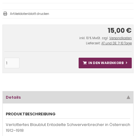
Artikeldatenblatt drucken
15,00 €
inkl. 10 % MwSt. zzgl.
Versandkosten
Lieferzeit:
AT und DE: 7-10 Tage
IN DEN WARENKORB
Details
PRODUKTBESCHREIBUNG
Verlottertes Blaublut. Entadelte Schwerverbrecher in Österreich
1912–1918