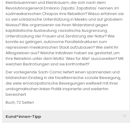
Kleinbäuerinnen und Kleinbauern, die sich nach dem
Revolutionsgeneral Emiliano Zapata 'Zapatistas' nennen, im
südmexikanischen Chiapas ihre Rebellion? Wieso erfahren sie
so viel solidarische Unterstützung in Mexiko und auf globalem
Niveau? Wie organisieren sie ihren Widerstand gegen
kapitalistische Ausbeutung, rassistische Ausgrenzung,
Unterdrückung der Frauen und Zerstörung der Natur? Wie
konnte es gelingen, autonome Parallelstrukturen zum
repressiven mexikanischen Staat aufzubauen? Wie sieht ihr
Alltagsleben aus? Welche Initiativen haben sie gestartet, um
ihre Rebellion unter dem Motto 'Alles für Alle!' auszuweiten? Mit
welchen Bedrohungen sind sie konfrontiert?
Der vorliegende Sach-Comic liefert einen spannenden und
bildreichen Einstieg in die facettenreiche soziale Bewegung,
die viele emanzipatorische Bewegungen weltweit mit ihrer
undogmatischen linken Politik inspirierte und weiterhin
bereichert.
Buch, 72 Seiten
Kund*innen-Tipp