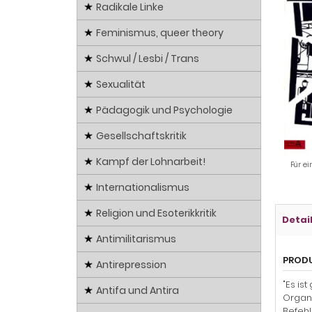
Radikale Linke
Feminismus, queer theory
Schwul / Lesbi / Trans
Sexualität
Pädagogik und Psychologie
Gesellschaftskritik
Kampf der Lohnarbeit!
Für ei
Internationalismus
Religion und Esoterikkritik
Detai
Antimilitarismus
PROD
Antirepression
"Es is
Antifa und Antira
Organi
Befehl