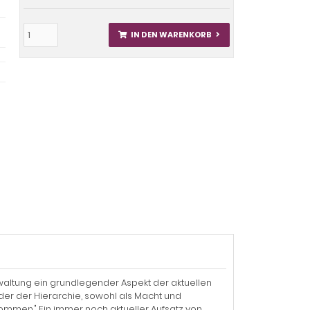
IN DEN WARENKORB
erwaltung ein grundlegender Aspekt der aktuellen
der der Hierarchie, sowohl als Macht und
ommen." Ein immer noch aktueller Aufsatz von