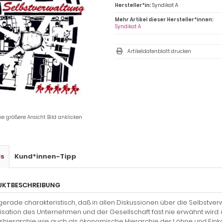
Hersteller*in:
Syndikat A
Mehr Artikel dieser Hersteller*innen:
Syndikat A
Artikeldatenblatt drucken
ne größere Ansicht Bild anklicken
ls
Kund*innen-Tipp
UKTBESCHREIBUNG
t gerade charakteristisch, daß in allen Diskussionen über die Selbstv
sation des Unternehmen und der Gesellschaft fast nie erwähnt wird: 
shierarchie wie auch als ökonomische Hierarchie der Löhne und Eink