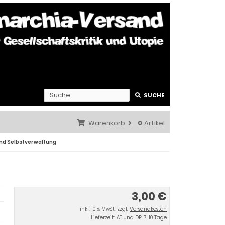
SUCHE
Warenkorb
0
Artikel
und Selbstverwaltung
3,00 €
inkl. 10 % MwSt. zzgl.
Versandkosten
Lieferzeit:
AT und DE: 7-10 Tage