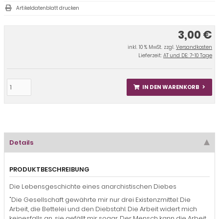
Artikeldatenblatt drucken
3,00 €
inkl. 10 % MwSt. zzgl.
Versandkosten
Lieferzeit:
AT und DE: 7-10 Tage
IN DEN WARENKORB
Details
PRODUKTBESCHREIBUNG
Die Lebensgeschichte eines anarchistischen Diebes
"Die Gesellschaft gewährte mir nur drei Existenzmittel: Die
Arbeit, die Bettelei und den Diebstahl. Die Arbeit widert mich
keinesfalls an, sie gefällt mir sogar. Der Mensch kann die Arbeit