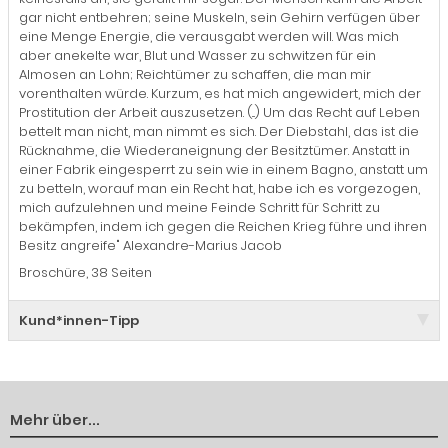
gar nicht entbehren; seine Muskeln, sein Gehirn verfügen über
eine Menge Energie, die verausgabt werden will. Was mich
aber anekelte war, Blut und Wasser zu schwitzen für ein
Almosen an Lohn; Reichtümer zu schaffen, die man mir
vorenthalten würde. Kurzum, es hat mich angewidert, mich der
Prostitution der Arbeit auszusetzen. (...) Um das Recht auf Leben
bettelt man nicht, man nimmt es sich. Der Diebstahl, das ist die
Rücknahme, die Wiederaneignung der Besitztümer. Anstatt in
einer Fabrik eingesperrt zu sein wie in einem Bagno, anstatt um
zu betteln, worauf man ein Recht hat, habe ich es vorgezogen,
mich aufzulehnen und meine Feinde Schritt für Schritt zu
bekämpfen, indem ich gegen die Reichen Krieg führe und ihren
Besitz angreife" Alexandre-Marius Jacob
Broschüre, 38 Seiten
Kund*innen-Tipp
Mehr über...