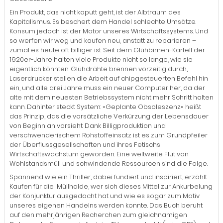
Ein Produkt, das nicht kaputt geht, ist der Albtraum des
Kapitalismus. Es beschert dem Handel schlechte Umsätze.
Konsum jedoch ist der Motor unseres Wirtschaftssystems. Und
so werfen wir weg und kaufen neu, anstatt zu reparieren –
zumal es heute oft billiger ist. Seit dem Glühbirnen-Kartell der
1920er-Jahre halten viele Produkte nicht so lange, wie sie
eigentlich könnten: Glühdrähte brennen vorzeitig durch,
Laserdrucker stellen die Arbeit auf chipgesteuerten Befehl hin
ein, und alle drei Jahre muss ein neuer Computer her, da der
alte mit dem neuesten Betriebssystem nicht mehr Schritt halten
kann. Dahinter steckt System: »Geplante Obsoleszenz« heißt
das Prinzip, das die vorsätzliche Verkürzung der Lebensdauer
von Beginn an vorsieht. Dank Billigproduktion und
verschwenderischem Rohstoffeinsatz ist es zum Grundpfeiler
der Überflussgesellschaften und ihres Fetischs
Wirtschaftswachstum geworden. Eine weltweite Flut von
Wohlstandsmüll und schwindende Ressourcen sind die Folge.
Spannend wie ein Thriller, dabei fundiert und inspiriert, erzählt
Kaufen für die Müllhalde, wer sich dieses Mittel zur Ankurbelung
der Konjunktur ausgedacht hat und wie es sogar zum Motiv
unseres eigenen Handelns werden konnte. Das Buch beruht
auf den mehrjährigen Recherchen zum gleichnamigen