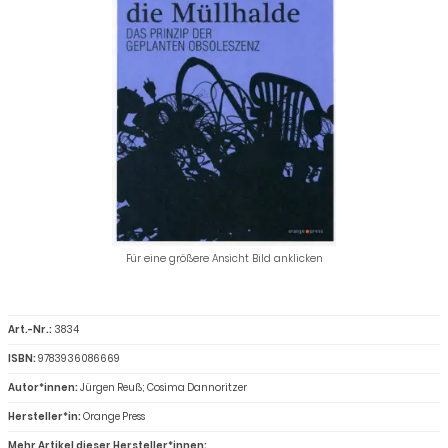
Für eine größere Ansicht Bild anklicken
Art.-Nr.:
3834
ISBN:
9783936086669
Autor*innen:
Jürgen Reuß; Cosima Dannoritzer
Hersteller*in:
Orange Press
Mehr Artikel dieser Hersteller*innen: