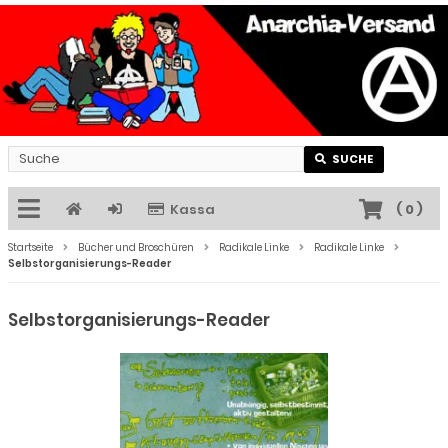
SUCHE
Kassa
(
0
)
Startseite
Bücher und Broschüren
Radikale Linke
Radikale Linke
Selbstorganisierungs-Reader
Selbstorganisierungs-Reader