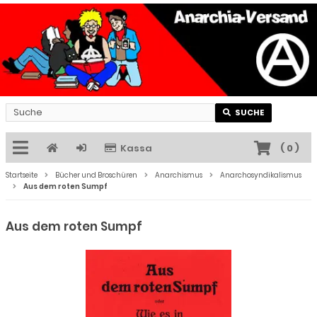
SUCHE
Kassa
(
0
)
Startseite
Bücher und Broschüren
Anarchismus
Anarchosyndikalismus
Aus dem roten Sumpf
Aus dem roten Sumpf