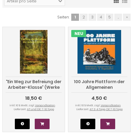
Artikel pro Seite
Seiten:
1
2
3
4
5
...
»
NEU
"Ein Weg zur Befreiung der
100 Jahre Plattform der
Arbeiter-Klasse” (Werke
Allgemeinen
Band 14)
Anarchistischen Union.
18,50 €
4,50 €
Einführende
Textsammlung zu
inkl. 10 % MwSt. zzgl.
Versandkosten
inkl. 10 % MwSt. zzgl.
Versandkosten
Anarchismus und
Lieferzeit:
AT und DE: 7-10 Tage
Lieferzeit:
AT 3-4 Tage, DE 7-10 Tage
Organisation