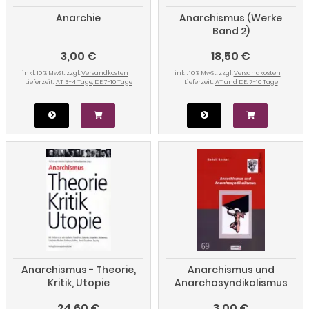
Anarchie
Anarchismus (Werke
Band 2)
3,00 €
18,50 €
inkl. 10 % MwSt. zzgl.
Versandkosten
inkl. 10 % MwSt. zzgl.
Versandkosten
Lieferzeit:
AT 3-4 Tage, DE 7-10 Tage
Lieferzeit:
AT und DE: 7-10 Tage
Anarchismus - Theorie,
Anarchismus und
Kritik, Utopie
Anarchosyndikalismus
24,60 €
3,00 €