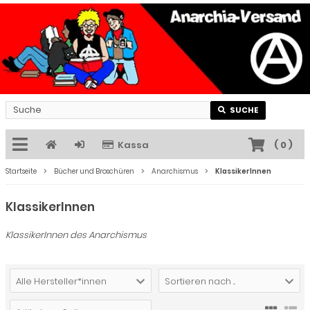
SUCHE
Kassa
(
0
)
Startseite
Bücher und Broschüren
Anarchismus
KlassikerInnen
KlassikerInnen
KlassikerInnen des Anarchismus
Alle Hersteller*innen
Sortieren nach ...