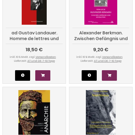
ad Gustav Landauer.
Alexander Berkman.
Homme de lettres und
Zwischen Gefängnis und
Edelanarchist
Revolution
18,50 €
9,20 €
inkl. 10 % MwSt. zzgl.
Versandkosten
inkl. 10 % MwSt. zzgl.
Versandkosten
Lieferzeit:
AT und DE: 7-10 Tage
Lieferzeit:
AT und DE: 7-10 Tage